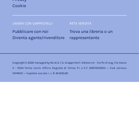
Cookie
LAVORA CON GIAPPICHELLI
RETE VENDITA
Pubblicare con noi
Trova una libreria o un
Diventa agente/rivenditore
rappresentante
Copyright © 2026 managed by
Ne.W.S.
| G. Giappichelli Editore srl - Via Po 21 ang. Via Vasco
2 - 10124 Torino Iscriz. Ufficio Registro di Torino, P.I e C.F 02874520014 — Cod. univoco
1N74KED — Capitale sociale i. v. € 46.800,00