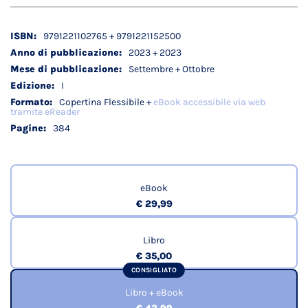
Dettagli
9791221102765 + 9791221152500
tecnici
2023 + 2023
Settembre + Ottobre
I
Copertina Flessibile +
eBook accessibile via web
tramite eReader
384
eBook
€ 29,99
Libro
€ 35,00
CONSIGLIATO
Libro + eBook