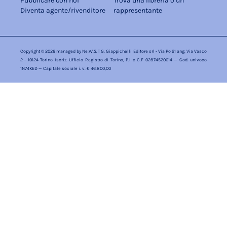
Pubblicare con noi
Trova una libreria o un
Diventa agente/rivenditore
rappresentante
Copyright © 2026 managed by
Ne.W.S.
| G. Giappichelli Editore srl - Via Po 21 ang. Via Vasco
2 - 10124 Torino Iscriz. Ufficio Registro di Torino, P.I e C.F 02874520014 — Cod. univoco
1N74KED — Capitale sociale i. v. € 46.800,00