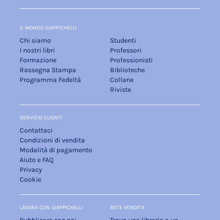
IL MONDO GIAPPICHELLI
Chi siamo
Studenti
I nostri libri
Professori
Formazione
Professionisti
Rassegna Stampa
Biblioteche
Programma Fedeltà
Collane
Riviste
SERVIZIO CLIENTI
Contattaci
Condizioni di vendita
Modalità di pagamento
Aiuto e FAQ
Privacy
Cookie
LAVORA CON GIAPPICHELLI
RETE VENDITA