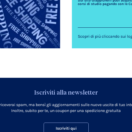
Sul sito Giappichelli puoi acquista
corsi di studio pagando con le C
Scopri di più cliccando sui lo
Iscriviti alla newsletter
 riceverai spam, ma bensì gli aggiornamenti sulle nuove uscite di tuo inte
Inoltre, subito per te, un coupon per una spedizione gratuita
Iscriviti qui