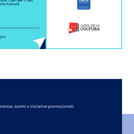
re i libri per i tuoi
arte Cultura
ghi!
rersse, sconti e iniziative promozionali.