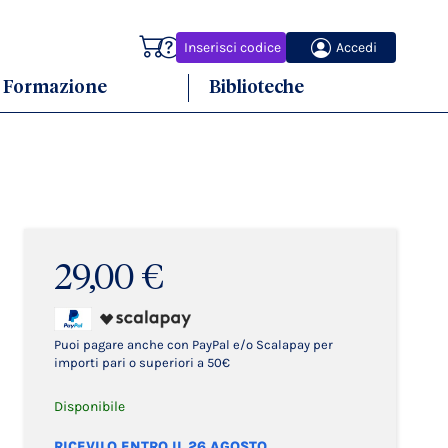
Carrello
Inserisci codice
Accedi
Formazione
Biblioteche
29,00 €
Puoi pagare anche con PayPal e/o Scalapay per
importi pari o superiori a 50€
Disponibile
RICEVILO ENTRO IL 26 AGOSTO