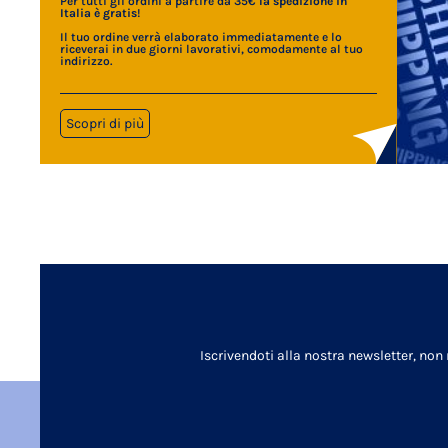
Per tutti gli ordini a partire da 35€
la spedizione in
Italia è gratis
!
Il tuo ordine verrà elaborato immediatamente e lo
riceverai in due giorni lavorativi, comodamente al tuo
indirizzo.
Scopri di più
Iscrivendoti alla nostra newsletter, non