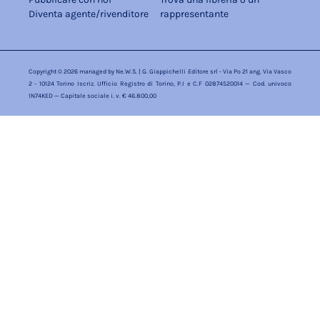
Diventa agente/rivenditore
rappresentante
Copyright © 2026 managed by
Ne.W.S.
| G. Giappichelli Editore srl - Via Po 21 ang. Via Vasco
2 - 10124 Torino Iscriz. Ufficio Registro di Torino, P.I e C.F 02874520014 — Cod. univoco
1N74KED — Capitale sociale i. v. € 46.800,00