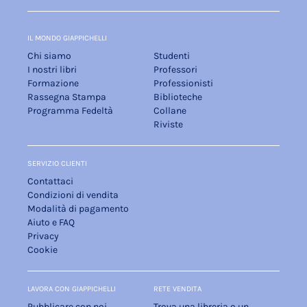
IL MONDO GIAPPICHELLI
Chi siamo
Studenti
I nostri libri
Professori
Formazione
Professionisti
Rassegna Stampa
Biblioteche
Programma Fedeltà
Collane
Riviste
SERVIZIO CLIENTI
Contattaci
Condizioni di vendita
Modalità di pagamento
Aiuto e FAQ
Privacy
Cookie
LAVORA CON GIAPPICHELLI
RETE VENDITA
Pubblicare con noi
Trova una libreria o un