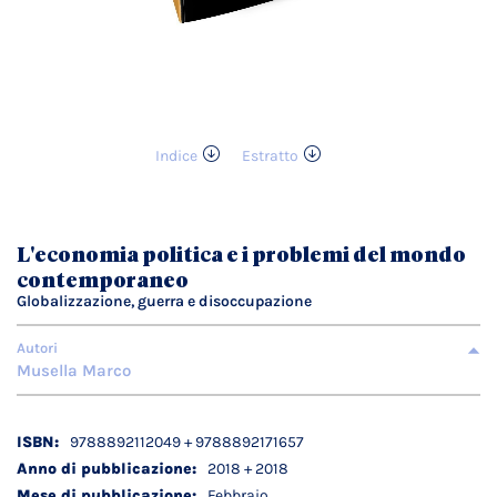
Indice
Estratto
Vai
all'inizio
della
galleria
L'economia politica e i problemi del mondo
di
contemporaneo
immagini
Globalizzazione, guerra e disoccupazione
Autori
Musella Marco
Dettagli
9788892112049 + 9788892171657
tecnici
2018 + 2018
Febbraio