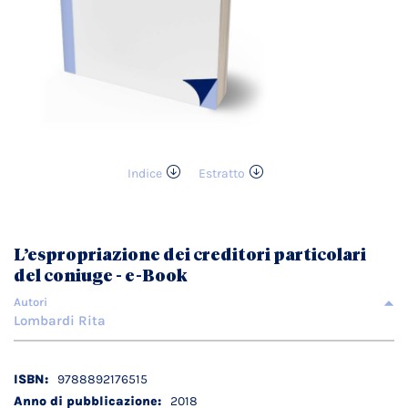
Indice
Estratto
Vai
all'inizio
della
galleria
L’espropriazione dei creditori particolari
di
del coniuge - e-Book
immagini
Autori
Lombardi Rita
Dettagli
9788892176515
tecnici
2018