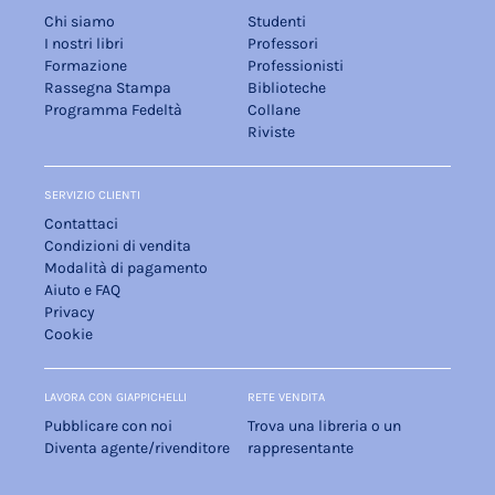
Chi siamo
Studenti
I nostri libri
Professori
Formazione
Professionisti
Rassegna Stampa
Biblioteche
Programma Fedeltà
Collane
Riviste
SERVIZIO CLIENTI
Contattaci
Condizioni di vendita
Modalità di pagamento
Aiuto e FAQ
Privacy
Cookie
LAVORA CON GIAPPICHELLI
RETE VENDITA
Pubblicare con noi
Trova una libreria o un
Diventa agente/rivenditore
rappresentante