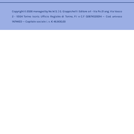
Copyright © 2026 managed by
Ne.W.S.
| G. Giappichelli Editore srl - Via Po 21 ang. Via Vasco
2 - 10124 Torino Iscriz. Ufficio Registro di Torino, P.I e C.F 02874520014 — Cod. univoco
1N74KED — Capitale sociale i. v. € 46.800,00