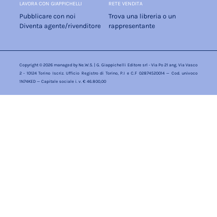
LAVORA CON GIAPPICHELLI
RETE VENDITA
Pubblicare con noi
Trova una libreria o un
Diventa agente/rivenditore
rappresentante
Copyright © 2026 managed by
Ne.W.S.
| G. Giappichelli Editore srl - Via Po 21 ang. Via Vasco
2 - 10124 Torino Iscriz. Ufficio Registro di Torino, P.I e C.F 02874520014 — Cod. univoco
1N74KED — Capitale sociale i. v. € 46.800,00