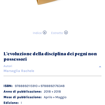
Indice
Estratto
Vai
all'inizio
della
galleria
L'evoluzione della disciplina dei pegni non
di
possessori
immagini
Autori
Marseglia Rachele
Dettagli
9788892115910 + 9788892176348
tecnici
2018 + 2018
Aprile + Maggio
I