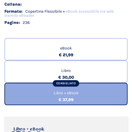
Copertina Flessibile +
eBook accessibile via web
tramite eReader
236
eBook
€ 21,99
Libro
€ 30,00
CONSIGLIATO
Libro + eBook
€ 37,99
Libro + eBook