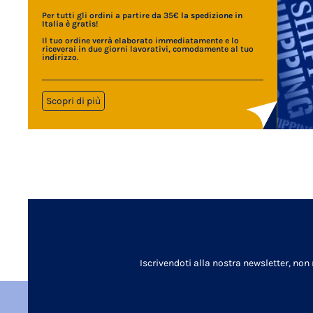
Per tutti gli ordini a partire da 35€
la spedizione in
Italia è gratis
!
Il tuo ordine verrà elaborato immediatamente e lo
riceverai in due giorni lavorativi, comodamente al tuo
indirizzo.
Scopri di più
Iscrivendoti alla nostra newsletter, non