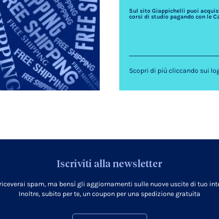
Sul sito Giappichelli puoi acquista
corsi di studio pagando con le C
Scopri di più cliccando sui lo
Iscriviti alla newsletter
 riceverai spam, ma bensì gli aggiornamenti sulle nuove uscite di tuo inte
Inoltre, subito per te, un coupon per una spedizione gratuita