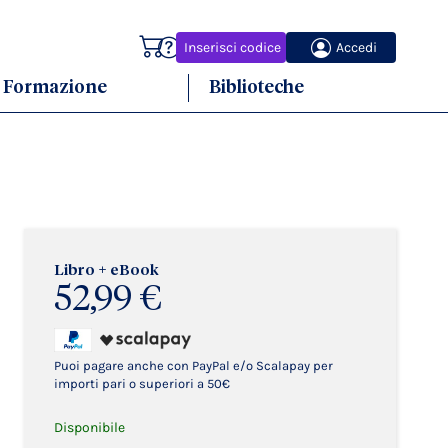
Carrello
Inserisci codice
Accedi
Formazione
Biblioteche
Libro + eBook
52,99 €
Puoi pagare anche con PayPal e/o Scalapay per
importi pari o superiori a 50€
Disponibile