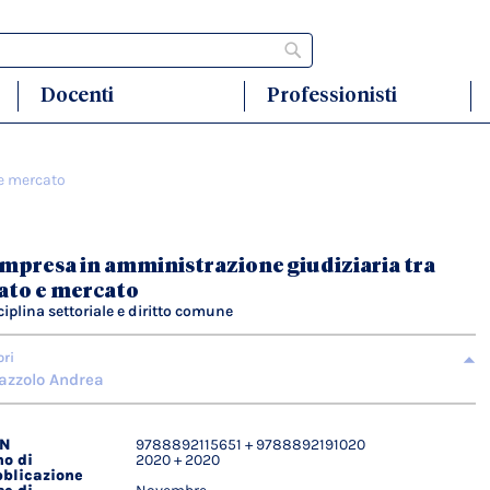
Cerca
Docenti
Professionisti
 e mercato
impresa in amministrazione giudiziaria tra
ato e mercato
ciplina settoriale e diritto comune
ori
azzolo Andrea
BN
9788892115651 + 9788892191020
agli
o di
2020 + 2020
ici
blicazione