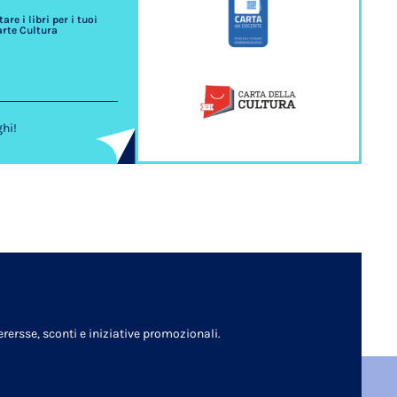
re i libri per i tuoi
arte Cultura
ghi!
rersse, sconti e iniziative promozionali.