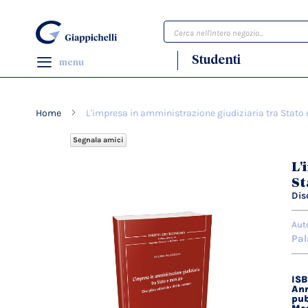
Cerca
Studenti
menu
Home
L'impresa in amministrazione giudiziaria tra Stato
Segnala amici
Vai
L'
alla
St
fine
Dis
della
galleria
Aut
di
Pal
immagini
IS
Dett
Ann
tecn
pub