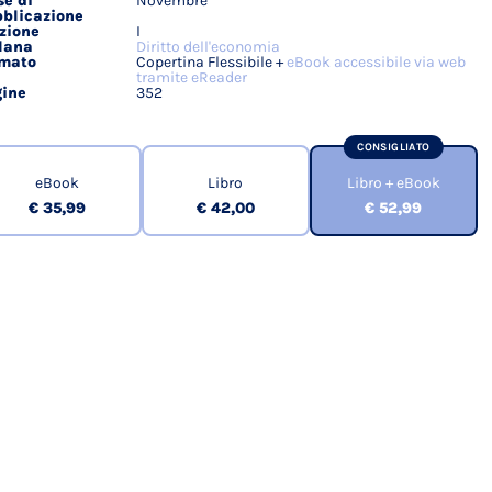
e di
Novembre
blicazione
zione
I
lana
Diritto dell'economia
rmato
Copertina Flessibile +
eBook accessibile via web
tramite eReader
ine
352
CONSIGLIATO
eBook
Libro
Libro + eBook
€ 35,99
€ 42,00
€ 52,99