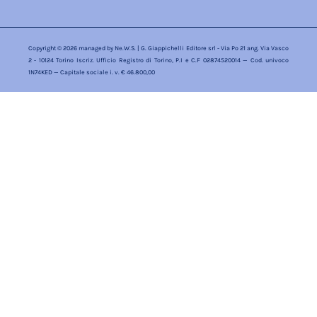
Copyright © 2026 managed by
Ne.W.S.
| G. Giappichelli Editore srl - Via Po 21 ang. Via Vasco
2 - 10124 Torino Iscriz. Ufficio Registro di Torino, P.I e C.F 02874520014 — Cod. univoco
1N74KED — Capitale sociale i. v. € 46.800,00