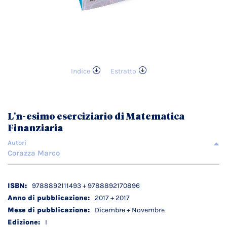
Indice
Estratto
Vai
all'inizio
della
galleria
L'n-esimo eserciziario di Matematica
di
Finanziaria
immagini
Autori
Corazza Marco
Dettagli
9788892111493 + 9788892170896
tecnici
2017 + 2017
Dicembre + Novembre
I