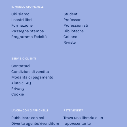
IL MONDO GIAPPICHELLI
Chi siamo
Studenti
I nostri libri
Professori
Formazione
Professionisti
Rassegna Stampa
Biblioteche
Programma Fedeltà
Collane
Riviste
SERVIZIO CLIENTI
Contattaci
Condizioni di vendita
Modalità di pagamento
Aiuto e FAQ
Privacy
Cookie
LAVORA CON GIAPPICHELLI
RETE VENDITA
Pubblicare con noi
Trova una libreria o un
Diventa agente/rivenditore
rappresentante