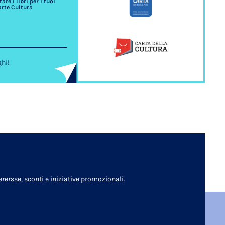
re i libri per i tuoi
arte Cultura
ghi!
rersse, sconti e iniziative promozionali.