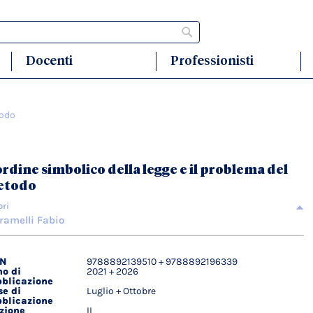
Cerca
Docenti
Professionisti
todo
ordine simbolico della legge e il problema del
etodo
ori
ramelli Fabio
BN
9788892139510 + 9788892196339
agli
o di
2021 + 2026
ici
blicazione
e di
Luglio + Ottobre
blicazione
zione
II