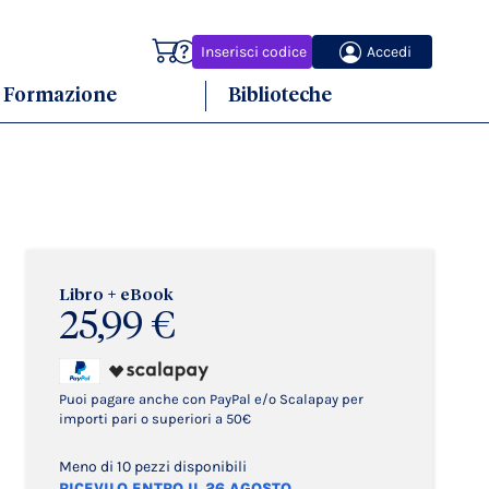
Carrello
Inserisci codice
Accedi
Formazione
Biblioteche
Libro + eBook
25,99 €
Puoi pagare anche con PayPal e/o Scalapay per
importi pari o superiori a 50€
Meno di 10 pezzi disponibili
RICEVILO ENTRO IL 26 AGOSTO