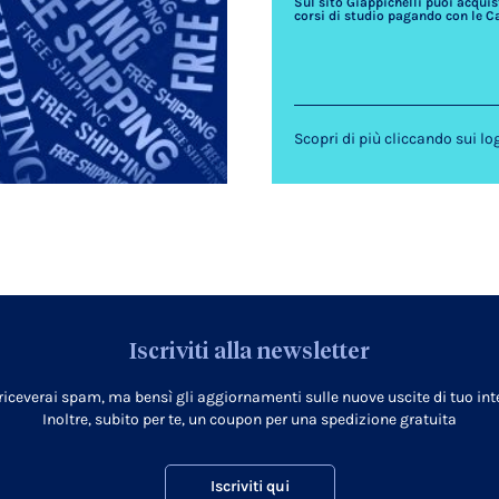
Sul sito Giappichelli puoi acquista
corsi di studio pagando con le C
Scopri di più cliccando sui lo
Iscriviti alla newsletter
 riceverai spam, ma bensì gli aggiornamenti sulle nuove uscite di tuo inte
Inoltre, subito per te, un coupon per una spedizione gratuita
Iscriviti qui