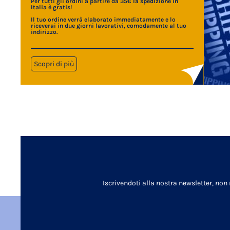
Per tutti gli ordini a partire da 35€
la spedizione in
Italia è gratis
!
Il tuo ordine verrà elaborato immediatamente e lo
riceverai in due giorni lavorativi, comodamente al tuo
indirizzo.
Scopri di più
Iscrivendoti alla nostra newsletter, non