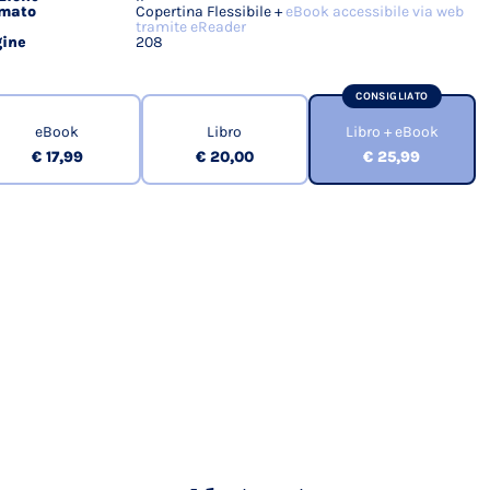
rmato
Copertina Flessibile +
eBook accessibile via web
tramite eReader
ine
208
CONSIGLIATO
eBook
Libro
Libro + eBook
€ 17,99
€ 20,00
€ 25,99