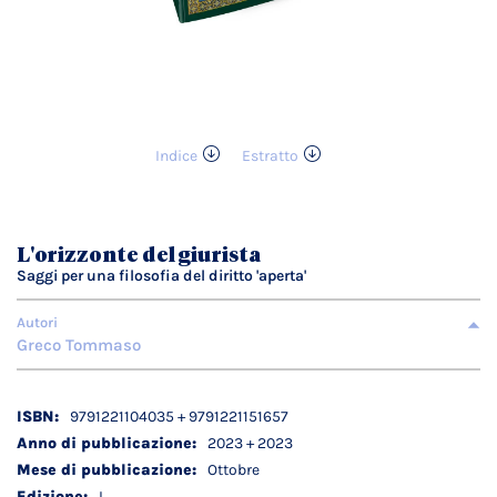
Indice
Estratto
Vai
all'inizio
della
galleria
L'orizzonte del giurista
di
Saggi per una filosofia del diritto 'aperta'
immagini
Autori
Greco Tommaso
Dettagli
9791221104035 + 9791221151657
tecnici
2023 + 2023
Ottobre
I