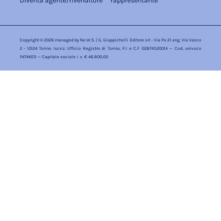
Diventa agente/rivenditore
rappresentante
Copyright © 2026 managed by
Ne.W.S.
| G. Giappichelli Editore srl - Via Po 21 ang. Via Vasco
2 - 10124 Torino Iscriz. Ufficio Registro di Torino, P.I e C.F 02874520014 — Cod. univoco
1N74KED — Capitale sociale i. v. € 46.800,00