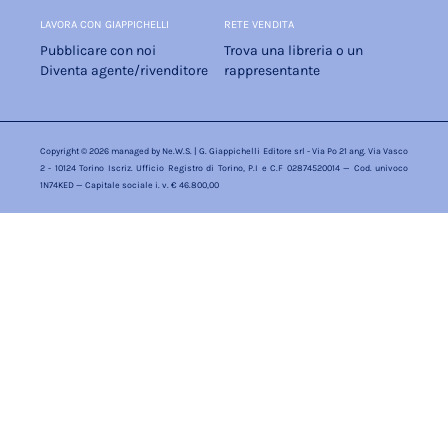
LAVORA CON GIAPPICHELLI
RETE VENDITA
Pubblicare con noi
Trova una libreria o un
Diventa agente/rivenditore
rappresentante
Copyright © 2026 managed by
Ne.W.S.
| G. Giappichelli Editore srl - Via Po 21 ang. Via Vasco
2 - 10124 Torino Iscriz. Ufficio Registro di Torino, P.I e C.F 02874520014 — Cod. univoco
1N74KED — Capitale sociale i. v. € 46.800,00