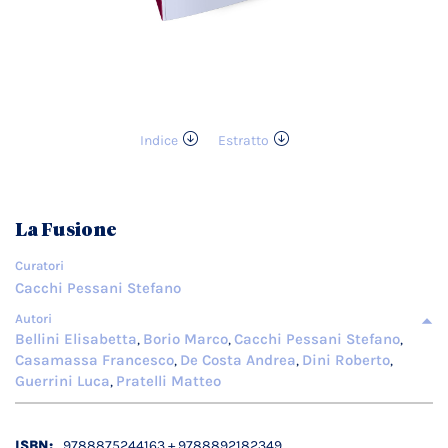
Indice
Estratto
Vai
all'inizio
della
galleria
La Fusione
di
immagini
Curatori
Cacchi Pessani Stefano
Autori
Bellini Elisabetta
Borio Marco
Cacchi Pessani Stefano
,
,
,
Casamassa Francesco
De Costa Andrea
Dini Roberto
,
,
,
Guerrini Luca
Pratelli Matteo
,
Dettagli
9788875244163 + 9788892182349