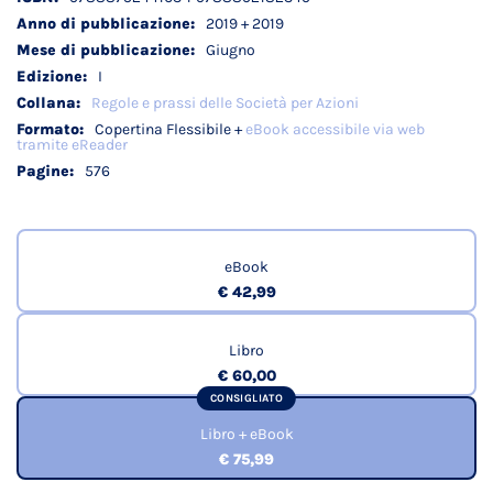
tecnici
2019 + 2019
Giugno
I
Regole e prassi delle Società per Azioni
Copertina Flessibile +
eBook accessibile via web
tramite eReader
576
eBook
€ 42,99
Libro
€ 60,00
CONSIGLIATO
Libro + eBook
€ 75,99