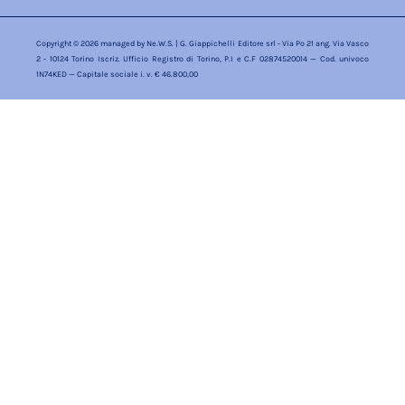
Copyright © 2026 managed by
Ne.W.S.
| G. Giappichelli Editore srl - Via Po 21 ang. Via Vasco
2 - 10124 Torino Iscriz. Ufficio Registro di Torino, P.I e C.F 02874520014 — Cod. univoco
1N74KED — Capitale sociale i. v. € 46.800,00