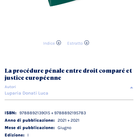
Indice
Estratto
Vai
all'inizio
della
galleria
La procédure pénale entre droit comparé et
di
justice européenne
immagini
Autori
Luparia Donati Luca
Dettagli
9788892139015 + 9788892195783
tecnici
2021 + 2021
Giugno
I