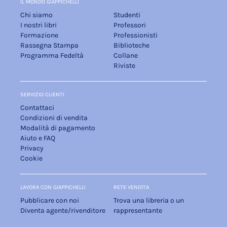
IL MONDO GIAPPICHELLI
Chi siamo
Studenti
I nostri libri
Professori
Formazione
Professionisti
Rassegna Stampa
Biblioteche
Programma Fedeltà
Collane
Riviste
SERVIZIO CLIENTI
Contattaci
Condizioni di vendita
Modalità di pagamento
Aiuto e FAQ
Privacy
Cookie
LAVORA CON GIAPPICHELLI
RETE VENDITA
Pubblicare con noi
Trova una libreria o un
Diventa agente/rivenditore
rappresentante