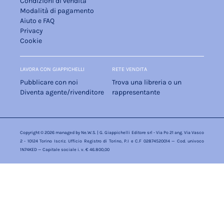
Condizioni di vendita
Modalità di pagamento
Aiuto e FAQ
Privacy
Cookie
LAVORA CON GIAPPICHELLI
RETE VENDITA
Pubblicare con noi
Trova una libreria o un
Diventa agente/rivenditore
rappresentante
Copyright © 2026 managed by
Ne.W.S.
| G. Giappichelli Editore srl - Via Po 21 ang. Via Vasco
2 - 10124 Torino Iscriz. Ufficio Registro di Torino, P.I e C.F 02874520014 — Cod. univoco
1N74KED — Capitale sociale i. v. € 46.800,00