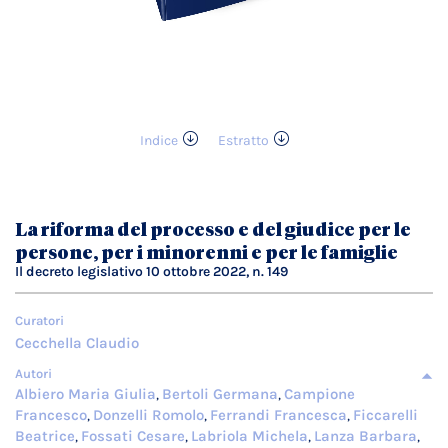
Indice
Estratto
Vai
all'inizio
della
galleria
La riforma del processo e del giudice per le
di
persone, per i minorenni e per le famiglie
immagini
Il decreto legislativo 10 ottobre 2022, n. 149
Curatori
Cecchella Claudio
Autori
Albiero Maria Giulia
Bertoli Germana
Campione
,
,
Francesco
Donzelli Romolo
Ferrandi Francesca
Ficcarelli
,
,
,
Beatrice
Fossati Cesare
Labriola Michela
Lanza Barbara
,
,
,
,