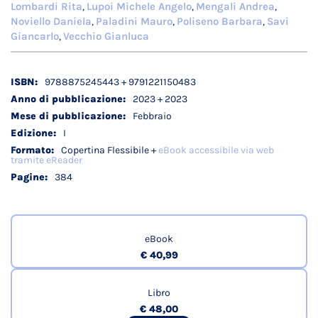
Lombardi Rita
Lupoi Michele Angelo
Mengali Andrea
,
,
,
Noviello Daniela
Paladini Mauro
Poliseno Barbara
Savi
,
,
,
Giancarlo
Vecchio Gianluca
,
Dettagli
9788875245443 + 9791221150483
tecnici
2023 + 2023
Febbraio
I
Copertina Flessibile +
eBook accessibile via web
tramite eReader
384
eBook
€ 40,99
Libro
€ 48,00