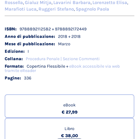
Rossella
Gialuz Mitja
Lavarini Barbara
Lorenzetto Elisa
,
,
,
,
Marafioti Luca
Ruggeri Stefano
Spagnolo Paola
,
,
Dettagli
9788892112582 + 9788892172449
tecnici
2018 + 2018
Marzo
I
Procedura Penale | Sezione Commenti
Copertina Flessibile +
eBook accessibile via web
tramite eReader
336
eBook
€ 27,99
Libro
€ 38,00