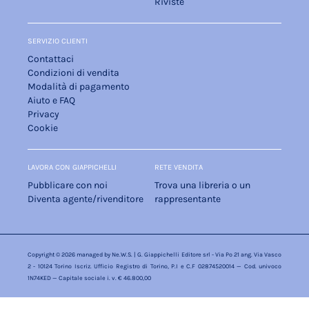
Riviste
SERVIZIO CLIENTI
Contattaci
Condizioni di vendita
Modalità di pagamento
Aiuto e FAQ
Privacy
Cookie
LAVORA CON GIAPPICHELLI
RETE VENDITA
Pubblicare con noi
Trova una libreria o un
Diventa agente/rivenditore
rappresentante
Copyright © 2026 managed by
Ne.W.S.
| G. Giappichelli Editore srl - Via Po 21 ang. Via Vasco
2 - 10124 Torino Iscriz. Ufficio Registro di Torino, P.I e C.F 02874520014 — Cod. univoco
1N74KED — Capitale sociale i. v. € 46.800,00