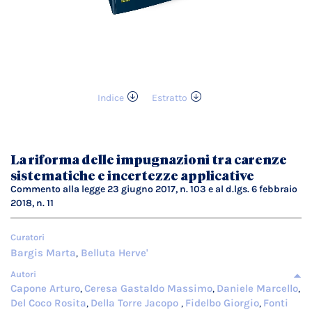
Indice
Estratto
Vai
all'inizio
della
galleria
La riforma delle impugnazioni tra carenze
di
sistematiche e incertezze applicative
immagini
Commento alla legge 23 giugno 2017, n. 103 e al d.lgs. 6 febbraio
2018, n. 11
Curatori
Bargis Marta
Belluta Herve'
,
Autori
Capone Arturo
Ceresa Gastaldo Massimo
Daniele Marcello
,
,
,
Del Coco Rosita
Della Torre Jacopo
Fidelbo Giorgio
Fonti
,
,
,