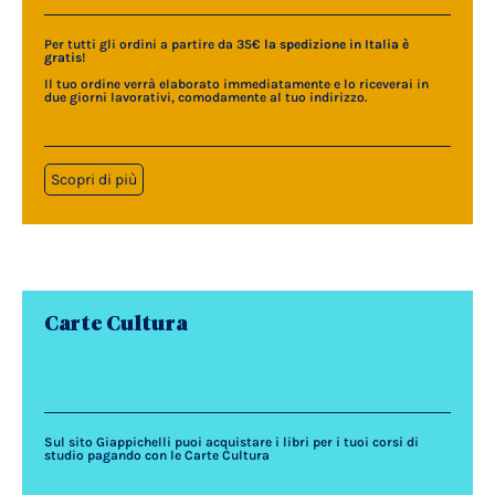
Per tutti gli ordini a partire da 35€
la spedizione in Italia è
gratis
!
Il tuo ordine verrà elaborato immediatamente e lo riceverai in
due giorni lavorativi, comodamente al tuo indirizzo.
Scopri di più
Carte Cultura
Sul sito Giappichelli puoi acquistare i libri per i tuoi corsi di
studio pagando con le Carte Cultura