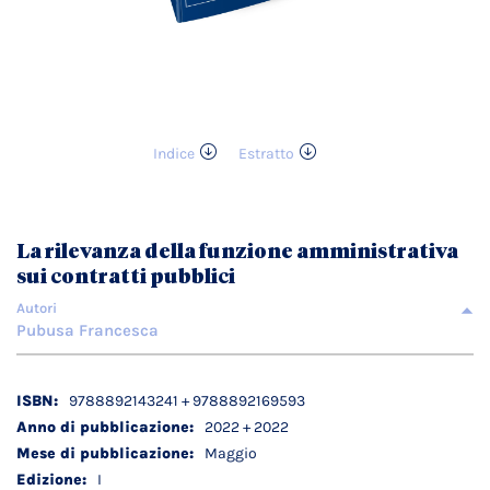
Indice
Estratto
Vai
all'inizio
della
galleria
La rilevanza della funzione amministrativa
di
sui contratti pubblici
immagini
Autori
Pubusa Francesca
Dettagli
9788892143241 + 9788892169593
tecnici
2022 + 2022
Maggio
I