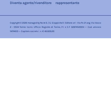
Diventa agente/rivenditore
rappresentante
Copyright © 2026 managed by
Ne.W.S.
| G. Giappichelli Editore srl - Via Po 21 ang. Via Vasco
2 - 10124 Torino Iscriz. Ufficio Registro di Torino, P.I e C.F 02874520014 — Cod. univoco
1N74KED — Capitale sociale i. v. € 46.800,00