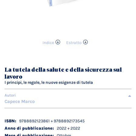
Indice
Estratto
Vai
all'inizio
della
galleria
La tutela della salute e della sicurezza sul
di
lavoro
immagini
I principi, le regole, le nuove esigenze di tutela
Autori
Capece Marco
Dettagli
9788892123861 + 9788892173545
tecnici
2022 + 2022
Ottobre