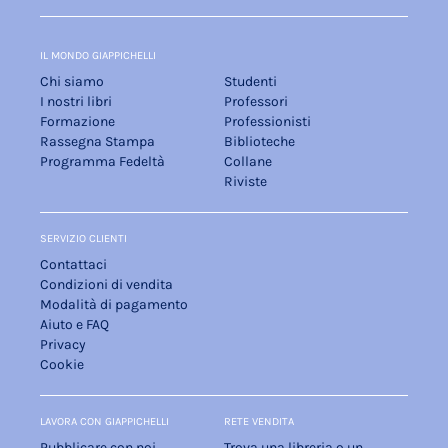
IL MONDO GIAPPICHELLI
Chi siamo
Studenti
I nostri libri
Professori
Formazione
Professionisti
Rassegna Stampa
Biblioteche
Programma Fedeltà
Collane
Riviste
SERVIZIO CLIENTI
Contattaci
Condizioni di vendita
Modalità di pagamento
Aiuto e FAQ
Privacy
Cookie
LAVORA CON GIAPPICHELLI
RETE VENDITA
Pubblicare con noi
Trova una libreria o un