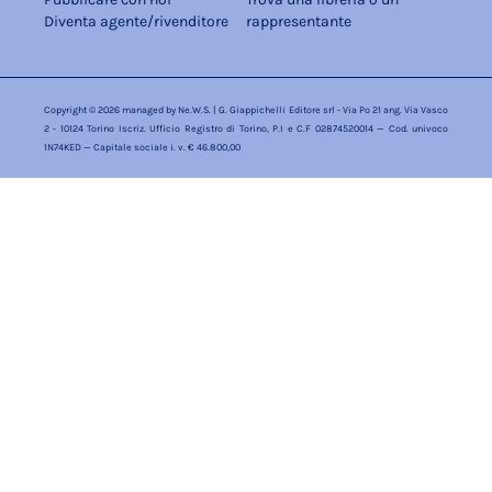
Diventa agente/rivenditore
rappresentante
Copyright © 2026 managed by
Ne.W.S.
| G. Giappichelli Editore srl - Via Po 21 ang. Via Vasco
2 - 10124 Torino Iscriz. Ufficio Registro di Torino, P.I e C.F 02874520014 — Cod. univoco
1N74KED — Capitale sociale i. v. € 46.800,00