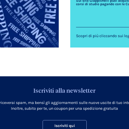
Sul sito Giappichelli puoi acquista
corsi di studio pagando con le C
Scopri di più cliccando sui lo
Iscriviti alla newsletter
 riceverai spam, ma bensì gli aggiornamenti sulle nuove uscite di tuo inte
Inoltre, subito per te, un coupon per una spedizione gratuita
Iscriviti qui