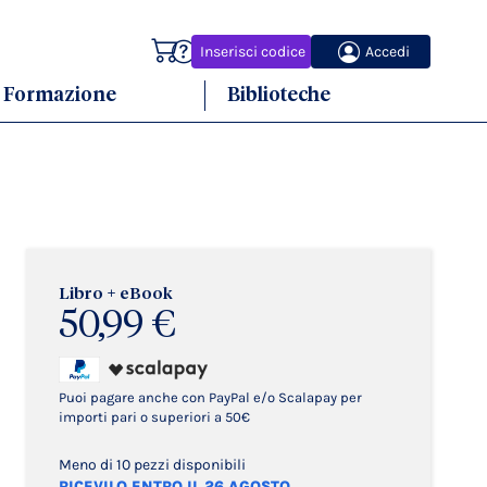
Carrello
Inserisci codice
Accedi
Formazione
Biblioteche
Libro + eBook
50,99 €
Puoi pagare anche con PayPal e/o Scalapay per
importi pari o superiori a 50€
Meno di 10 pezzi disponibili
RICEVILO ENTRO IL 26 AGOSTO