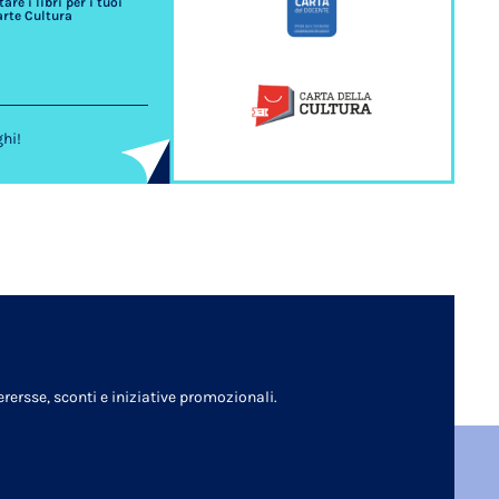
re i libri per i tuoi
arte Cultura
ghi!
rersse, sconti e iniziative promozionali.