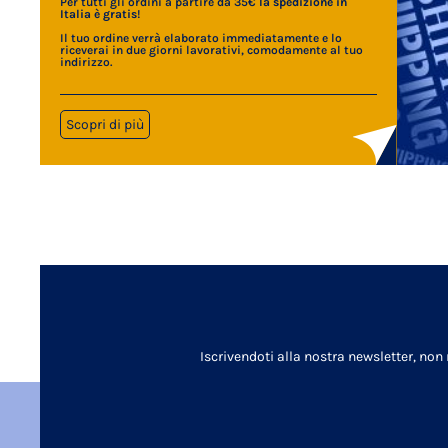
Per tutti gli ordini a partire da 35€
la spedizione in
Italia è gratis
!
Il tuo ordine verrà elaborato immediatamente e lo
riceverai in due giorni lavorativi, comodamente al tuo
indirizzo.
Scopri di più
Iscrivendoti alla nostra newsletter, non