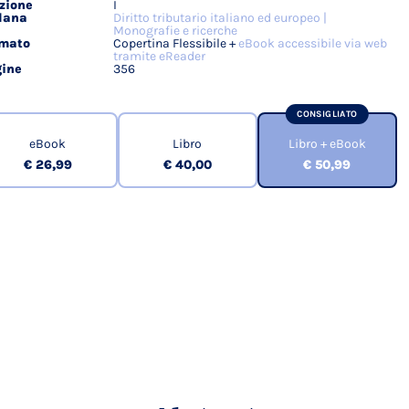
zione
I
lana
Diritto tributario italiano ed europeo |
Monografie e ricerche
rmato
Copertina Flessibile +
eBook accessibile via web
tramite eReader
ine
356
CONSIGLIATO
eBook
Libro
Libro + eBook
€ 26,99
€ 40,00
€ 50,99