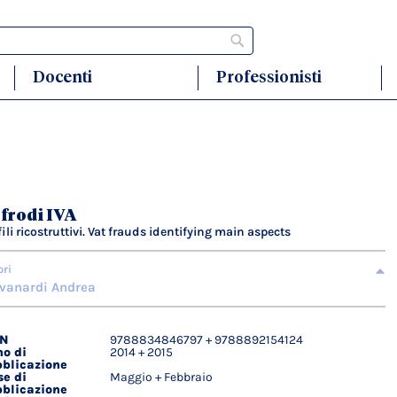
Cerca
Docenti
Professionisti
 frodi IVA
fili ricostruttivi. Vat frauds identifying main aspects
ori
vanardi Andrea
BN
9788834846797 + 9788892154124
agli
o di
2014 + 2015
ici
blicazione
e di
Maggio + Febbraio
blicazione