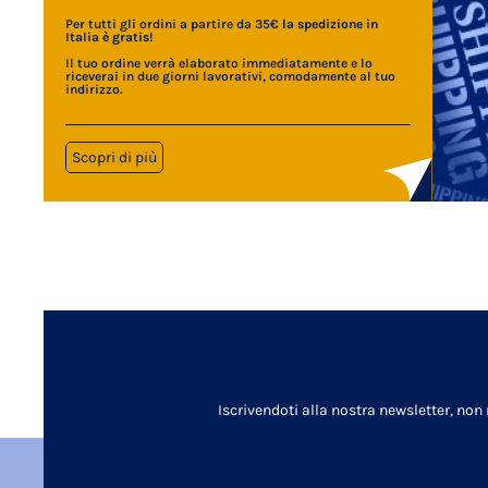
Per tutti gli ordini a partire da 35€
la spedizione in
Italia è gratis
!
Il tuo ordine verrà elaborato immediatamente e lo
riceverai in due giorni lavorativi, comodamente al tuo
indirizzo.
Scopri di più
Iscrivendoti alla nostra newsletter, non