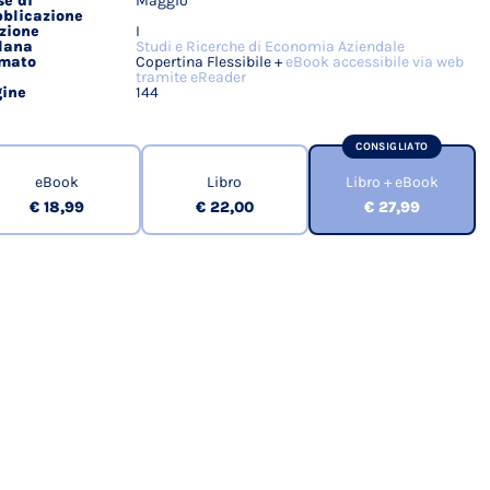
e di
Maggio
blicazione
zione
I
lana
Studi e Ricerche di Economia Aziendale
rmato
Copertina Flessibile +
eBook accessibile via web
tramite eReader
ine
144
CONSIGLIATO
eBook
Libro
Libro + eBook
€ 18,99
€ 22,00
€ 27,99