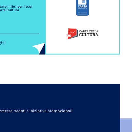
re i libri per i tuoi
arte Cultura
ghi!
rersse, sconti e iniziative promozionali.