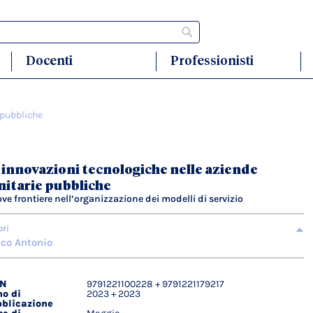
Cerca
Docenti
Professionisti
 pubbliche
 innovazioni tecnologiche nelle aziende
nitarie pubbliche
ve frontiere nell’organizzazione dei modelli di servizio
ori
co Antonio
BN
9791221100228 + 9791221179217
agli
o di
2023 + 2023
ici
blicazione