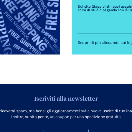
Sul sito Giappichelli puoi acquista
corsi di studio pagando con le C
Scopri di più cliccando sui lo
Iscriviti alla newsletter
 riceverai spam, ma bensì gli aggiornamenti sulle nuove uscite di tuo inte
Inoltre, subito per te, un coupon per una spedizione gratuita