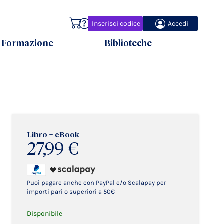
Carrello
Inserisci codice
Accedi
Formazione
Biblioteche
Libro + eBook
27,99 €
Puoi pagare anche con PayPal e/o Scalapay per
importi pari o superiori a 50€
Disponibile