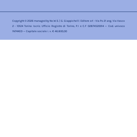
Copyright © 2026 managed by
Ne.W.S.
| G. Giappichelli Editore srl - Via Po 21 ang. Via Vasco
2 - 10124 Torino Iscriz. Ufficio Registro di Torino, P.I e C.F 02874520014 — Cod. univoco
1N74KED — Capitale sociale i. v. € 46.800,00