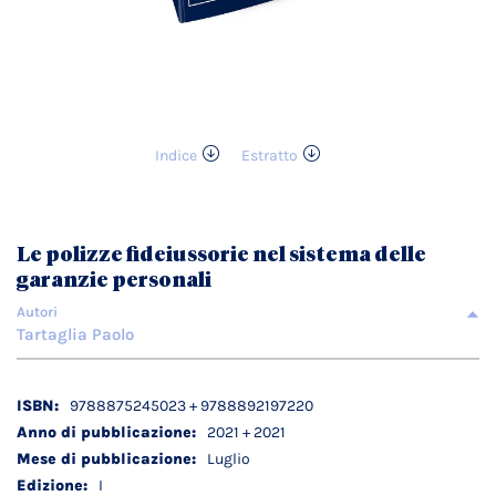
Indice
Estratto
Vai
all'inizio
della
galleria
Le polizze fideiussorie nel sistema delle
di
garanzie personali
immagini
Autori
Tartaglia Paolo
Dettagli
9788875245023 + 9788892197220
tecnici
2021 + 2021
Luglio
I