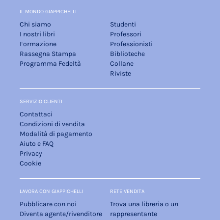
IL MONDO GIAPPICHELLI
Chi siamo
Studenti
I nostri libri
Professori
Formazione
Professionisti
Rassegna Stampa
Biblioteche
Programma Fedeltà
Collane
Riviste
SERVIZIO CLIENTI
Contattaci
Condizioni di vendita
Modalità di pagamento
Aiuto e FAQ
Privacy
Cookie
LAVORA CON GIAPPICHELLI
RETE VENDITA
Pubblicare con noi
Trova una libreria o un
Diventa agente/rivenditore
rappresentante