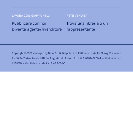
LAVORA CON GIAPPICHELLI
RETE VENDITA
Pubblicare con noi
Trova una libreria o un
Diventa agente/rivenditore
rappresentante
Copyright © 2026 managed by
Ne.W.S.
| G. Giappichelli Editore srl - Via Po 21 ang. Via Vasco
2 - 10124 Torino Iscriz. Ufficio Registro di Torino, P.I e C.F 02874520014 — Cod. univoco
1N74KED — Capitale sociale i. v. € 46.800,00