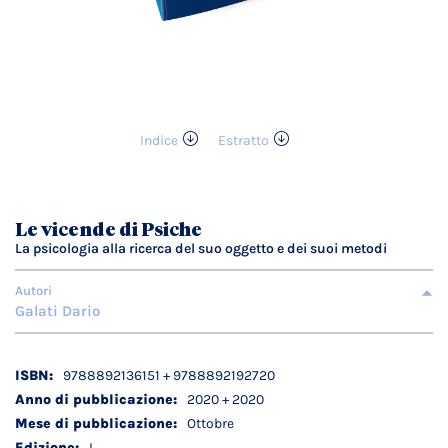
Indice
Estratto
Vai
all'inizio
della
galleria
Le vicende di Psiche
di
La psicologia alla ricerca del suo oggetto e dei suoi metodi
immagini
Autori
Galati Dario
Dettagli
9788892136151 + 9788892192720
tecnici
2020 + 2020
Ottobre
I