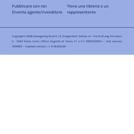
Pubblicare con noi
Trova una libreria o un
Diventa agente/rivenditore
rappresentante
Copyright © 2026 managed by
Ne.W.S.
| G. Giappichelli Editore srl - Via Po 21 ang. Via Vasco
2 - 10124 Torino Iscriz. Ufficio Registro di Torino, P.I e C.F 02874520014 — Cod. univoco
1N74KED — Capitale sociale i. v. € 46.800,00