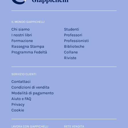
IL MONDO GIAPPICHELLI
Chi siamo
Studenti
I nostri libri
Professori
Formazione
Professionisti
Rassegna Stampa
Biblioteche
Programma Fedeltà
Collane
Riviste
SERVIZIO CLIENTI
Contattaci
Condizioni di vendita
Modalità di pagamento
Aiuto e FAQ
Privacy
Cookie
LAVORA CON GIAPPICHELLI
RETE VENDITA