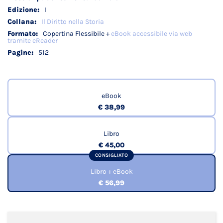
I
Il Diritto nella Storia
Copertina Flessibile +
eBook accessibile via web
tramite eReader
512
eBook
€ 38,99
Libro
€ 45,00
CONSIGLIATO
Libro + eBook
€ 56,99