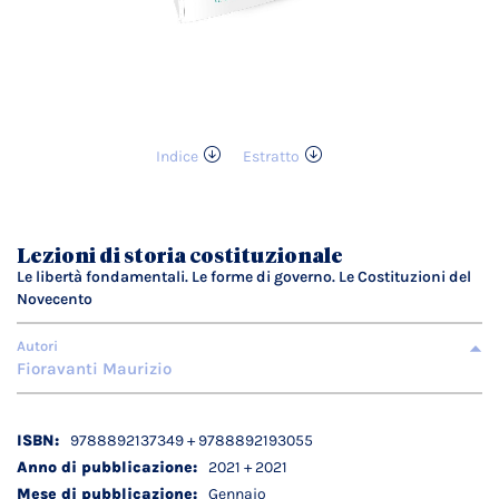
Indice
Estratto
Vai
all'inizio
della
galleria
Lezioni di storia costituzionale
di
Le libertà fondamentali. Le forme di governo. Le Costituzioni del
immagini
Novecento
Autori
Fioravanti Maurizio
Dettagli
9788892137349 + 9788892193055
tecnici
2021 + 2021
Gennaio