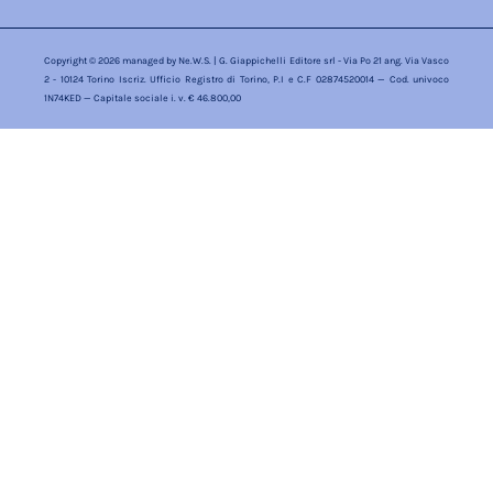
Copyright © 2026 managed by
Ne.W.S.
| G. Giappichelli Editore srl - Via Po 21 ang. Via Vasco
2 - 10124 Torino Iscriz. Ufficio Registro di Torino, P.I e C.F 02874520014 — Cod. univoco
1N74KED — Capitale sociale i. v. € 46.800,00