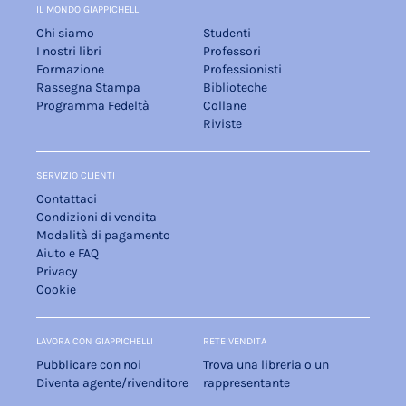
IL MONDO GIAPPICHELLI
Chi siamo
Studenti
I nostri libri
Professori
Formazione
Professionisti
Rassegna Stampa
Biblioteche
Programma Fedeltà
Collane
Riviste
SERVIZIO CLIENTI
Contattaci
Condizioni di vendita
Modalità di pagamento
Aiuto e FAQ
Privacy
Cookie
LAVORA CON GIAPPICHELLI
RETE VENDITA
Pubblicare con noi
Trova una libreria o un
Diventa agente/rivenditore
rappresentante