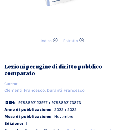
Indice
Estratto
Vai
all'inizio
della
galleria
Lezioni perugine di diritto pubblico
di
comparato
immagini
Curatori
Clementi Francesco
Duranti Francesco
,
Dettagli
9788892123977 + 9788892173873
tecnici
2022 + 2022
Novembre
I