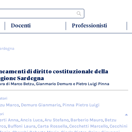
Cerca
Docenti
Professionisti
Sardegna
neamenti di diritto costituzionale della
gione Sardegna
ura di Marco Betzu, Gianmario Demuro e Pietro Luigi Pinna
atori
zu Marco
Demuro Gianmario
Pinna Pietro Luigi
,
,
ori
erti Anna
Ancis Luca
Aru Stefano
Barberio Mauro
Betzu
,
,
,
,
rco
Buffoni Laura
Carta Rossella
Cecchetti Marcello
Cecchini
,
,
,
,