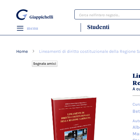
Cerca
Studenti
menu
Home
Lineamenti di diritto costituzionale della Regione 
Segnala amici
Vai
Li
alla
Re
fine
A c
della
galleria
Cur
di
Bet
immagini
Aut
Alb
Ma