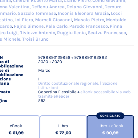
fania
Cherchi Roberto Maria
Ciarlo Pietro
Coinu Giovanni
,
,
,
,
ona Valentina
Deffenu Andrea
Deiana Giovanni
Demuro
,
,
,
anmario
Gazzolo Tommaso
Inconis Eleonora Grazia
Locci
,
,
,
estino
Loi Piera
Mameli Giovanni
Masala Pietro
Montaldo
,
,
,
,
cardo
Pajno Simone
Pala Carlo
Parodo Francesco
Pinna
,
,
,
,
tro Luigi
Riviezzo Antonio
Ruggiu Ilenia
Seatzu Francesco
,
,
,
,
s Michele
Troisi Bruno
,
BN
9788892129856 + 9788892182882
agli
o di
2020 + 2020
ici
blicazione
e di
Marzo
blicazione
zione
I
lana
Diritto costituzionale regionale. | Sezione
Istituzioni
rmato
Copertina Flessibile +
eBook accessibile via web
tramite eReader
ine
592
CONSIGLIATO
eBook
Libro
Libro + eBook
€ 61,99
€ 72,00
€ 90,99