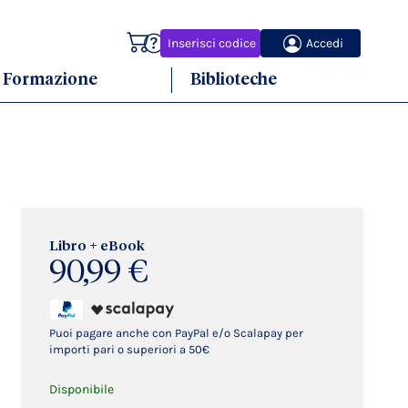
Carrello
Inserisci codice
Accedi
Formazione
Biblioteche
Libro + eBook
90,99 €
Puoi pagare anche con PayPal e/o Scalapay per
importi pari o superiori a 50€
Disponibile