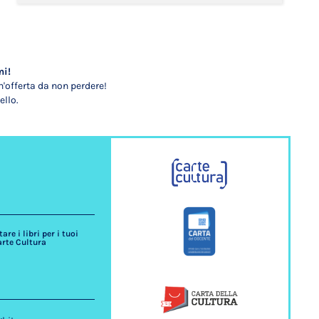
mi!
'offerta da non perdere!
ello.
re i libri per i tuoi
arte Cultura