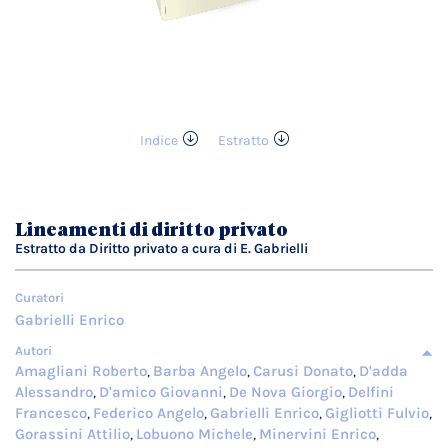
Indice
Estratto
Vai
all'inizio
della
galleria
Lineamenti di diritto privato
di
Estratto da Diritto privato a cura di E. Gabrielli
immagini
Curatori
Gabrielli Enrico
Autori
Amagliani Roberto
Barba Angelo
Carusi Donato
D'adda
,
,
,
Alessandro
D'amico Giovanni
De Nova Giorgio
Delfini
,
,
,
Francesco
Federico Angelo
Gabrielli Enrico
Gigliotti Fulvio
,
,
,
,
Gorassini Attilio
Lobuono Michele
Minervini Enrico
,
,
,