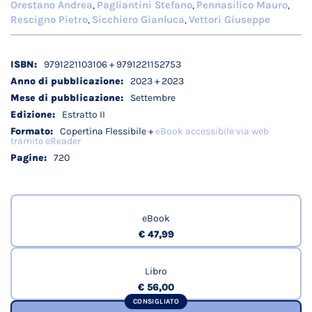
Orestano Andrea
Pagliantini Stefano
Pennasilico Mauro
,
,
,
Rescigno Pietro
Sicchiero Gianluca
Vettori Giuseppe
,
,
Dettagli
9791221103106 + 9791221152753
tecnici
2023 + 2023
Settembre
Estratto II
Copertina Flessibile +
eBook accessibile via web
tramite eReader
720
eBook
€ 47,99
Libro
€ 56,00
CONSIGLIATO