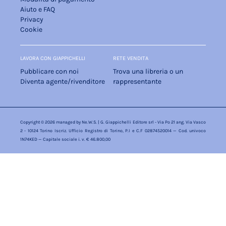
Aiuto e FAQ
Privacy
Cookie
LAVORA CON GIAPPICHELLI
RETE VENDITA
Pubblicare con noi
Trova una libreria o un
Diventa agente/rivenditore
rappresentante
Copyright © 2026 managed by
Ne.W.S.
| G. Giappichelli Editore srl - Via Po 21 ang. Via Vasco
2 - 10124 Torino Iscriz. Ufficio Registro di Torino, P.I e C.F 02874520014 — Cod. univoco
1N74KED — Capitale sociale i. v. € 46.800,00