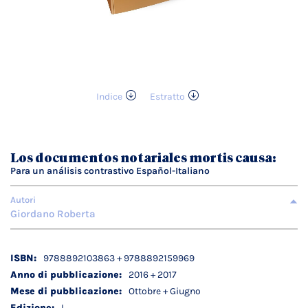
Indice
Estratto
Vai
all'inizio
della
galleria
Los documentos notariales mortis causa:
di
Para un análisis contrastivo Español-Italiano
immagini
Autori
Giordano Roberta
Dettagli
9788892103863 + 9788892159969
tecnici
2016 + 2017
Ottobre + Giugno
I