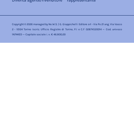
Diventa agente/rivenditore
rappresentante
Copyright © 2026 managed by
Ne.W.S.
| G. Giappichelli Editore srl - Via Po 21 ang. Via Vasco
2 - 10124 Torino Iscriz. Ufficio Registro di Torino, P.I e C.F 02874520014 — Cod. univoco
1N74KED — Capitale sociale i. v. € 46.800,00