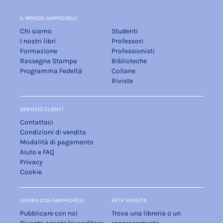
IL MONDO GIAPPICHELLI
Chi siamo
Studenti
I nostri libri
Professori
Formazione
Professionisti
Rassegna Stampa
Biblioteche
Programma Fedeltà
Collane
Riviste
SERVIZIO CLIENTI
Contattaci
Condizioni di vendita
Modalità di pagamento
Aiuto e FAQ
Privacy
Cookie
LAVORA CON GIAPPICHELLI
RETE VENDITA
Pubblicare con noi
Trova una libreria o un