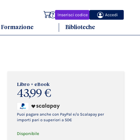
Carrello
Inserisci codice
Accedi
Formazione
Biblioteche
Libro + eBook
43,99 €
Puoi pagare anche con PayPal e/o Scalapay per
importi pari o superiori a 50€
Disponibile