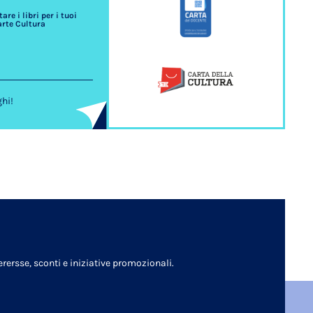
re i libri per i tuoi
arte Cultura
ghi!
rersse, sconti e iniziative promozionali.