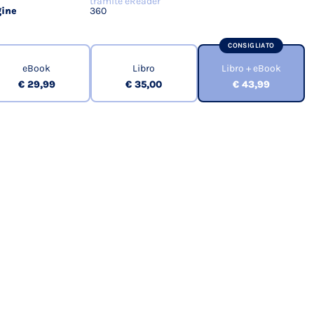
tramite eReader
ine
360
CONSIGLIATO
eBook
Libro
Libro + eBook
€ 29,99
€ 35,00
€ 43,99