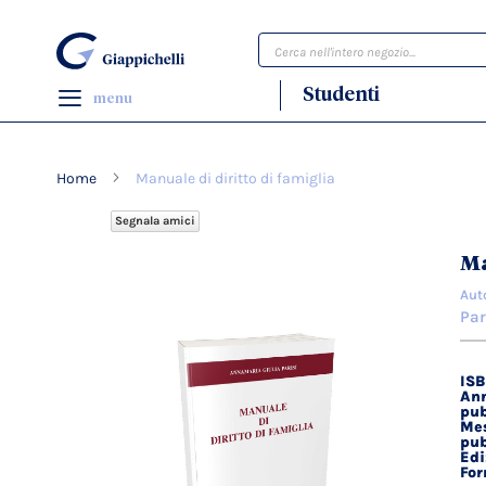
Cerca
Studenti
menu
Home
Manuale di diritto di famiglia
Segnala amici
Vai
Ma
alla
Aut
fine
Par
della
galleria
di
IS
Dett
immagini
Ann
tecn
pub
Mes
pub
Edi
Fo