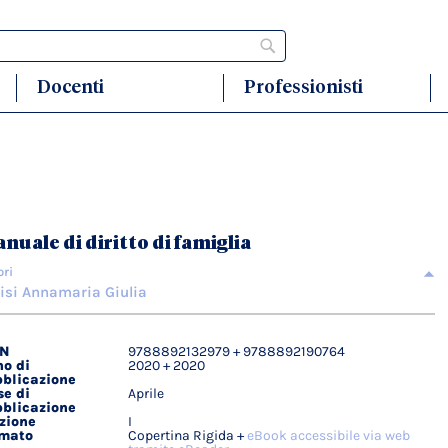
Cerca
Docenti
Professionisti
nuale di diritto di famiglia
ori
isi Annamaria Giulia
BN
9788892132979 + 9788892190764
agli
o di
2020 + 2020
ici
blicazione
e di
Aprile
blicazione
zione
I
rmato
Copertina Rigida +
eBook accessibile via web