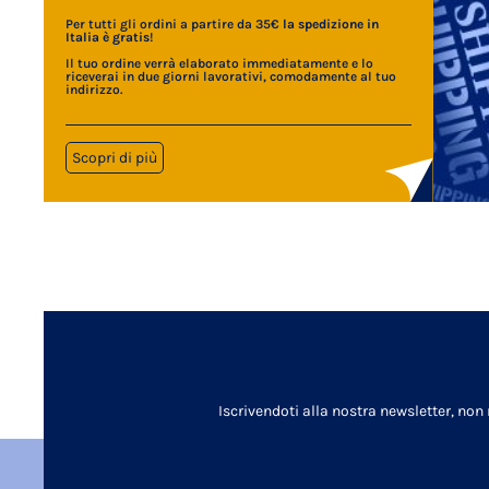
Per tutti gli ordini a partire da 35€
la spedizione in
Italia è gratis
!
Il tuo ordine verrà elaborato immediatamente e lo
riceverai in due giorni lavorativi, comodamente al tuo
indirizzo.
Scopri di più
Iscrivendoti alla nostra newsletter, non