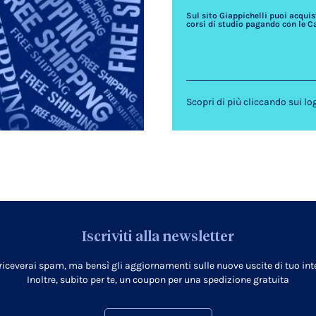
Sul sito Giappichelli puoi acquista
corsi di studio pagando con le C
Scopri di più cliccando sui lo
Iscriviti alla newsletter
 riceverai spam, ma bensì gli aggiornamenti sulle nuove uscite di tuo inte
Inoltre, subito per te, un coupon per una spedizione gratuita