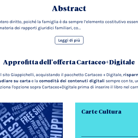
Abstract
intero diritto, poiché la famiglia è da sempre l’elemento costitutivo esse
eria dei rapporti giuridici familiari, co...
Leggi di più
Approfitta dell'offerta Cartaceo+Digitale
l sito Giappichelli, acquistando il pacchetto Cartaceo + Digitale,
rispar
udiare su carta
e la
comodità dei contenuti digitali
sempre con te, un
ziona l'opzione sopra Cartaceo+Digitale prima di inserire il libro nel carr
Carte Cultura