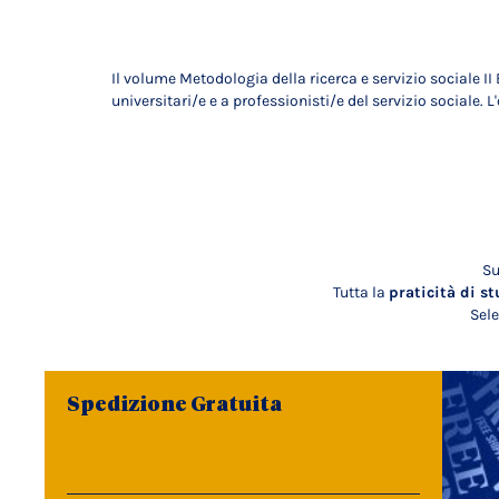
Il volume Metodologia della ricerca e servizio sociale II
universitari/e e a professionisti/e del servizio sociale. L'
Su
Tutta la
praticità di st
Sele
Spedizione Gratuita