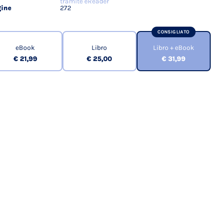
tramite eReader
ine
272
CONSIGLIATO
eBook
Libro
Libro + eBook
€ 21,99
€ 25,00
€ 31,99