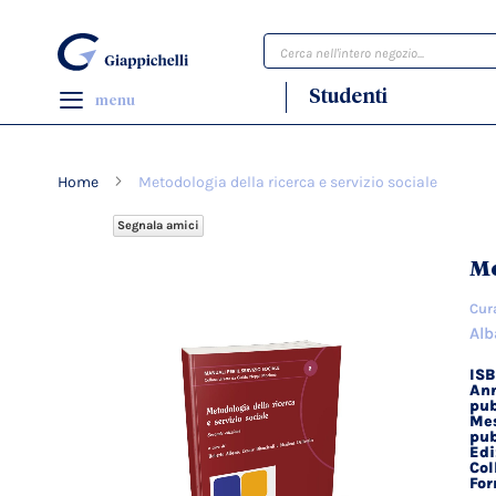
Cerca
Studenti
menu
Home
Metodologia della ricerca e servizio sociale
Segnala amici
Vai
Me
alla
fine
Cur
della
Alb
galleria
di
IS
Dett
Ann
immagini
tecn
pub
Mes
pub
Edi
Col
Fo