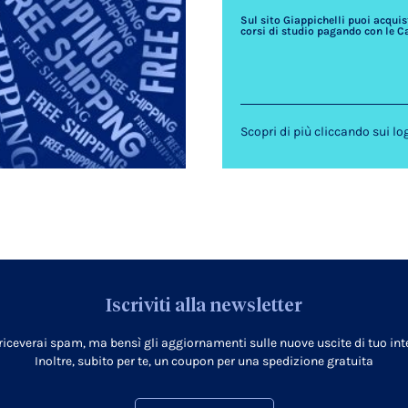
Sul sito Giappichelli puoi acquista
corsi di studio pagando con le C
Scopri di più cliccando sui lo
Iscriviti alla newsletter
 riceverai spam, ma bensì gli aggiornamenti sulle nuove uscite di tuo inte
Inoltre, subito per te, un coupon per una spedizione gratuita