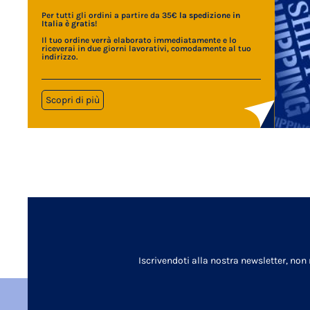
Per tutti gli ordini a partire da 35€
la spedizione in
Italia è gratis
!
Il tuo ordine verrà elaborato immediatamente e lo
riceverai in due giorni lavorativi, comodamente al tuo
indirizzo.
Scopri di più
Iscrivendoti alla nostra newsletter, non