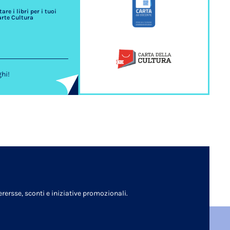
re i libri per i tuoi
arte Cultura
ghi!
rersse, sconti e iniziative promozionali.