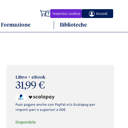
Carrello
Inserisci codice
Accedi
Formazione
Biblioteche
Libro + eBook
31,99 €
Puoi pagare anche con PayPal e/o Scalapay per
importi pari o superiori a 50€
Disponibile