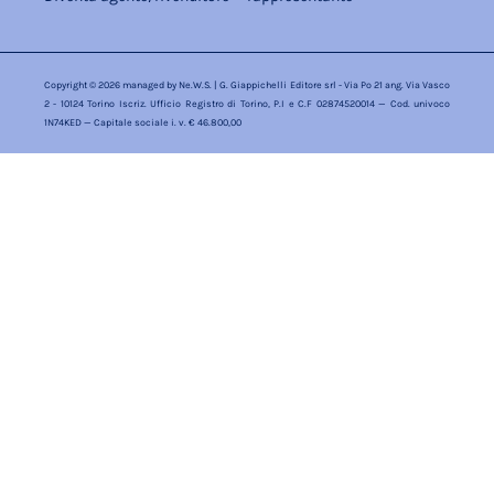
Copyright © 2026 managed by
Ne.W.S.
| G. Giappichelli Editore srl - Via Po 21 ang. Via Vasco
2 - 10124 Torino Iscriz. Ufficio Registro di Torino, P.I e C.F 02874520014 — Cod. univoco
1N74KED — Capitale sociale i. v. € 46.800,00