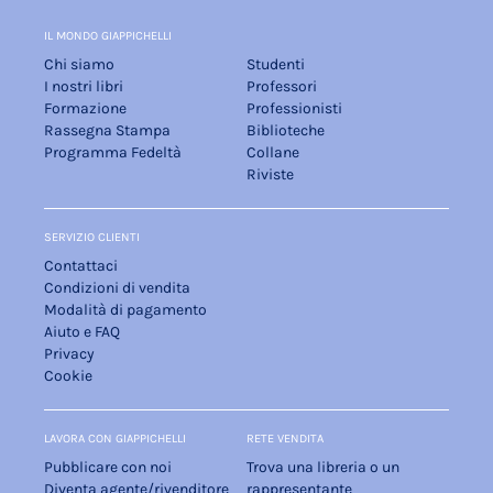
IL MONDO GIAPPICHELLI
Chi siamo
Studenti
I nostri libri
Professori
Formazione
Professionisti
Rassegna Stampa
Biblioteche
Programma Fedeltà
Collane
Riviste
SERVIZIO CLIENTI
Contattaci
Condizioni di vendita
Modalità di pagamento
Aiuto e FAQ
Privacy
Cookie
LAVORA CON GIAPPICHELLI
RETE VENDITA
Pubblicare con noi
Trova una libreria o un
Diventa agente/rivenditore
rappresentante