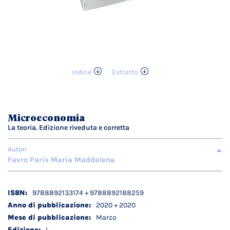
Indice
Estratto
Vai
all'inizio
della
galleria
Microeconomia
di
La teoria. Edizione riveduta e corretta
immagini
Autori
Favro Paris Maria Maddalena
Dettagli
9788892133174 + 9788892188259
tecnici
2020 + 2020
Marzo
I