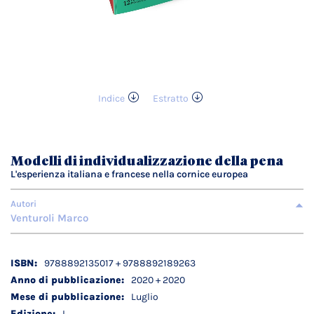
Indice
Estratto
Vai
all'inizio
della
galleria
Modelli di individualizzazione della pena
di
L'esperienza italiana e francese nella cornice europea
immagini
Autori
Venturoli Marco
Dettagli
9788892135017 + 9788892189263
tecnici
2020 + 2020
Luglio
I