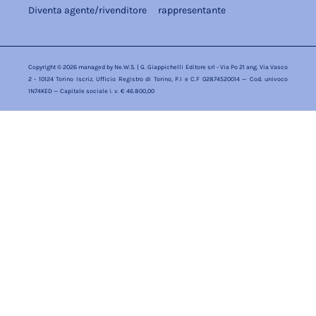
Diventa agente/rivenditore
rappresentante
Copyright © 2026 managed by
Ne.W.S.
| G. Giappichelli Editore srl - Via Po 21 ang. Via Vasco
2 - 10124 Torino Iscriz. Ufficio Registro di Torino, P.I e C.F 02874520014 — Cod. univoco
1N74KED — Capitale sociale i. v. € 46.800,00