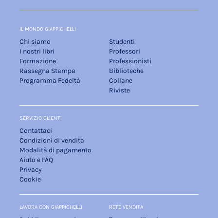
IL MONDO GIAPPICHELLI
Chi siamo
Studenti
I nostri libri
Professori
Formazione
Professionisti
Rassegna Stampa
Biblioteche
Programma Fedeltà
Collane
Riviste
SERVIZIO CLIENTI
Contattaci
Condizioni di vendita
Modalità di pagamento
Aiuto e FAQ
Privacy
Cookie
LAVORA CON GIAPPICHELLI
RETE VENDITA