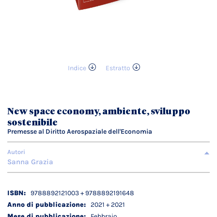
Indice
Estratto
Vai
all'inizio
della
galleria
New space economy, ambiente, sviluppo
di
sostenibile
immagini
Premesse al Diritto Aerospaziale dell'Economia
Autori
Sanna Grazia
Dettagli
9788892121003 + 9788892191648
tecnici
2021 + 2021
Febbraio