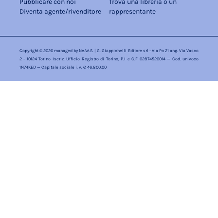
Pubblicare con noi
Trova una libreria o un
Diventa agente/rivenditore
rappresentante
Copyright © 2026 managed by
Ne.W.S.
| G. Giappichelli Editore srl - Via Po 21 ang. Via Vasco
2 - 10124 Torino Iscriz. Ufficio Registro di Torino, P.I e C.F 02874520014 — Cod. univoco
1N74KED — Capitale sociale i. v. € 46.800,00