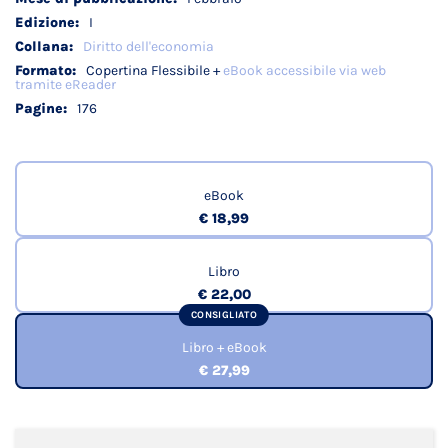
I
Diritto dell'economia
Copertina Flessibile +
eBook accessibile via web
tramite eReader
176
eBook
€ 18,99
Libro
€ 22,00
CONSIGLIATO
Libro + eBook
€ 27,99