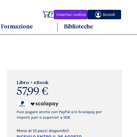
Carrello
Inserisci codice
Accedi
Formazione
Biblioteche
Libro + eBook
57,99 €
Puoi pagare anche con PayPal e/o Scalapay per
importi pari o superiori a 50€
Meno di 10 pezzi disponibili
RICEVILO ENTRO IL 26 AGOSTO