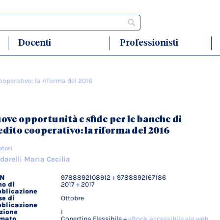
Cerca
Docenti
Professionisti
ooperativo: la riforma del 2016
ove opportunità e sfide per le banche di
edito cooperativo: la riforma del 2016
atori
darelli Maria Cecilia
BN
9788892108912 + 9788892167186
agli
o di
2017 + 2017
ici
blicazione
e di
Ottobre
blicazione
zione
I
rmato
Copertina Flessibile +
eBook accessibile via web