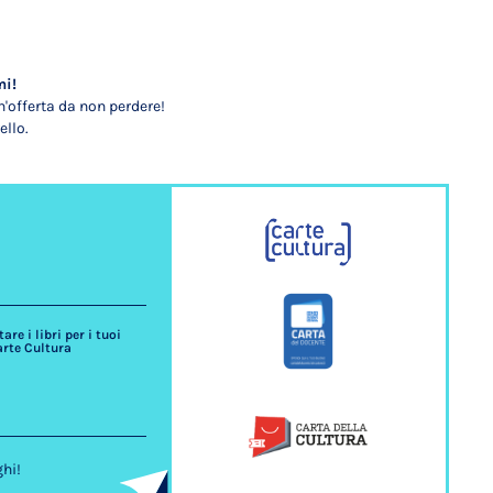
mi!
'offerta da non perdere!
ello.
re i libri per i tuoi
arte Cultura
ghi!