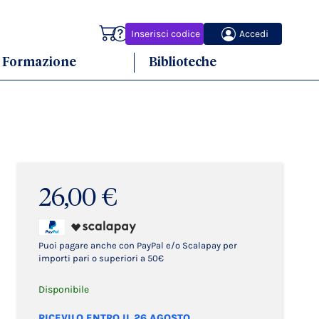
Carrello
Inserisci codice
Accedi
Formazione
Biblioteche
26,00 €
Puoi pagare anche con PayPal e/o Scalapay per
importi pari o superiori a 50€
Disponibile
RICEVILO ENTRO IL 26 AGOSTO