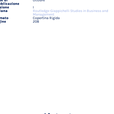
e di
Ottobre
blicazione
zione
I
lana
Routledge-Giappichelli Studies in Business and
Management
rmato
Copertina Rigida
ine
208