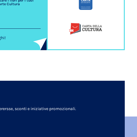
re i libri per i tuoi
arte Cultura
ghi!
rersse, sconti e iniziative promozionali.