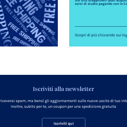
Sul sito Giappichelli puoi acquista
corsi di studio pagando con le C
Scopri di più cliccando sui lo
Iscriviti alla newsletter
 riceverai spam, ma bensì gli aggiornamenti sulle nuove uscite di tuo inte
Inoltre, subito per te, un coupon per una spedizione gratuita
Iscriviti qui