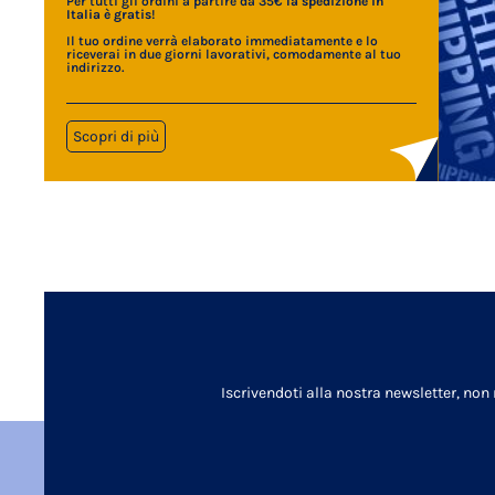
Per tutti gli ordini a partire da 35€
la spedizione in
Italia è gratis
!
Il tuo ordine verrà elaborato immediatamente e lo
riceverai in due giorni lavorativi, comodamente al tuo
indirizzo.
Scopri di più
Iscrivendoti alla nostra newsletter, non