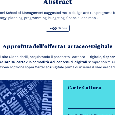
Abstract
occoni School of Management suggested me to design and run programs for
rategy, planning, programming, budgeting, financial and man...
Leggi di più
Approfitta dell'offerta Cartaceo+Digitale
l sito Giappichelli, acquistando il pacchetto Cartaceo + Digitale,
rispar
udiare su carta
e la
comodità dei contenuti digitali
sempre con te, un
ziona l'opzione sopra Cartaceo+Digitale prima di inserire il libro nel carr
Carte Cultura