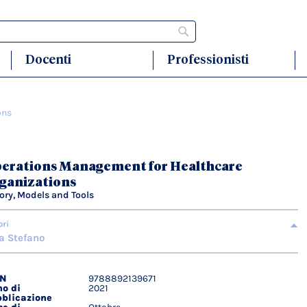
Cerca
Docenti
Professionisti
ons
erations Management for Healthcare
ganizations
ory, Models and Tools
ori
la Stefano
BN
9788892139671
agli
o di
2021
ici
blicazione