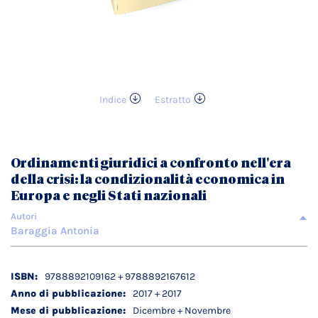
Indice
Estratto
Vai
all'inizio
della
galleria
Ordinamenti giuridici a confronto nell'era
di
della crisi: la condizionalità economica in
immagini
Europa e negli Stati nazionali
Autori
Baraggia Antonia
Dettagli
9788892109162 + 9788892167612
tecnici
2017 + 2017
Dicembre + Novembre