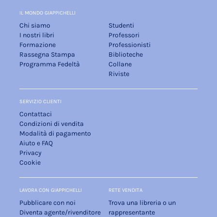
IL MONDO GIAPPICHELLI
Chi siamo
Studenti
I nostri libri
Professori
Formazione
Professionisti
Rassegna Stampa
Biblioteche
Programma Fedeltà
Collane
Riviste
SERVIZIO CLIENTI
Contattaci
Condizioni di vendita
Modalità di pagamento
Aiuto e FAQ
Privacy
Cookie
LAVORA CON GIAPPICHELLI
RETE VENDITA
Pubblicare con noi
Trova una libreria o un
Diventa agente/rivenditore
rappresentante