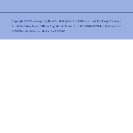
Copyright © 2026 managed by
Ne.W.S.
| G. Giappichelli Editore srl - Via Po 21 ang. Via Vasco
2 - 10124 Torino Iscriz. Ufficio Registro di Torino, P.I e C.F 02874520014 — Cod. univoco
1N74KED — Capitale sociale i. v. € 46.800,00