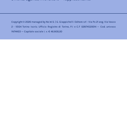
Copyright © 2026 managed by
Ne.W.S.
| G. Giappichelli Editore srl - Via Po 21 ang. Via Vasco
2 - 10124 Torino Iscriz. Ufficio Registro di Torino, P.I e C.F 02874520014 — Cod. univoco
1N74KED — Capitale sociale i. v. € 46.800,00