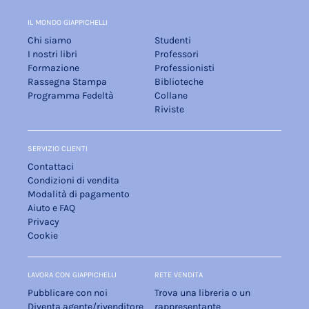
IL MONDO GIAPPICHELLI
Chi siamo
Studenti
I nostri libri
Professori
Formazione
Professionisti
Rassegna Stampa
Biblioteche
Programma Fedeltà
Collane
Riviste
SERVIZIO CLIENTI
Contattaci
Condizioni di vendita
Modalità di pagamento
Aiuto e FAQ
Privacy
Cookie
LAVORA CON GIAPPICHELLI
RETE VENDITA
Pubblicare con noi
Trova una libreria o un
Diventa agente/rivenditore
rappresentante