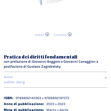
Indice
Estratto
Vai
all'inizio
della
galleria
Pratica dei diritti fondamentali
di
con prefazione di Giovanni Boggero e Giovanni Cavaggion e
immagini
postfazione di Gustavo Zagrebelsky
Autori
Luther Joerg
Dettagli
9788892140363 + 9788892197572
tecnici
2023 + 2023
Marzo + Aprile