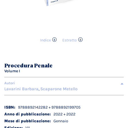
Indice
Estratto
Vai
all'inizio
della
galleria
Procedura Penale
di
Volume I
immagini
Autori
Lavarini Barbara
Scaparone Metello
,
Dettagli
9788892142282 + 9788892199705
tecnici
2022 + 2022
Gennaio
VII