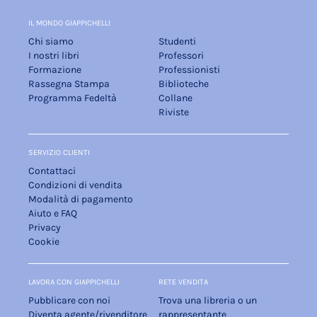
IL MONDO GIAPPICHELLI
Chi siamo
Studenti
I nostri libri
Professori
Formazione
Professionisti
Rassegna Stampa
Biblioteche
Programma Fedeltà
Collane
Riviste
SERVIZIO CLIENTI
Contattaci
Condizioni di vendita
Modalità di pagamento
Aiuto e FAQ
Privacy
Cookie
LAVORA CON GIAPPICHELLI
RETE VENDITA
Pubblicare con noi
Trova una libreria o un
Diventa agente/rivenditore
rappresentante