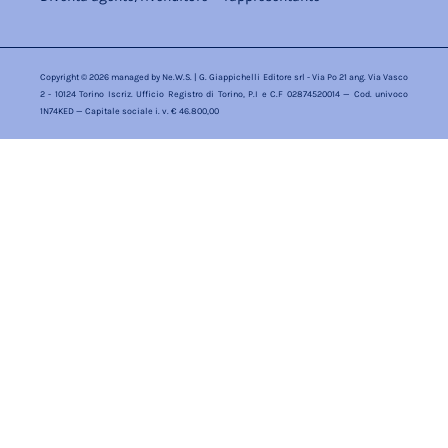
Copyright © 2026 managed by
Ne.W.S.
| G. Giappichelli Editore srl - Via Po 21 ang. Via Vasco
2 - 10124 Torino Iscriz. Ufficio Registro di Torino, P.I e C.F 02874520014 — Cod. univoco
1N74KED — Capitale sociale i. v. € 46.800,00