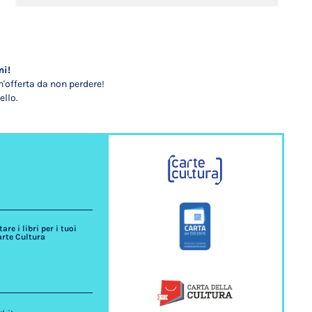
mi!
'offerta da non perdere!
ello.
re i libri per i tuoi
arte Cultura