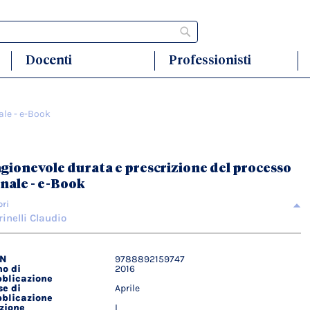
Cerca
Docenti
Professionisti
ale - e-Book
gionevole durata e prescrizione del processo
nale - e-Book
ori
inelli Claudio
BN
9788892159747
agli
o di
2016
ici
blicazione
e di
Aprile
blicazione
zione
I