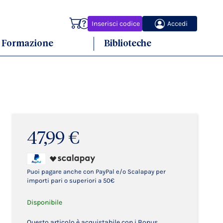
Carrello
Inserisci codice
Accedi
Formazione
Biblioteche
47,99 €
Puoi pagare anche con PayPal e/o Scalapay per
importi pari o superiori a 50€
Disponibile
Questo articolo è acquistabile con i Bonus