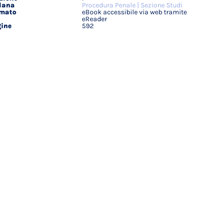
lana
Procedura Penale | Sezione Studi
rmato
eBook accessibile via web tramite
eReader
ine
592