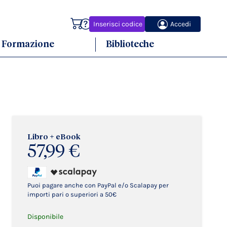
Carrello
Inserisci codice
Accedi
Formazione
Biblioteche
Libro + eBook
57,99 €
Puoi pagare anche con PayPal e/o Scalapay per
importi pari o superiori a 50€
Disponibile