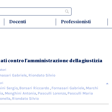
Cerca
Docenti
Professionisti
ati contro l'amministrazione della giustizia
atori
nasari Gabriele
Riondato Silvio
,
ori
ini Sergio
Borsari Riccardo
Fornasari Gabriele
Marchi
,
,
,
ria
Menghini Antonia
Pasculli Lorenzo
Pasculli Maria
,
,
,
onella
Riondato Silvio
,