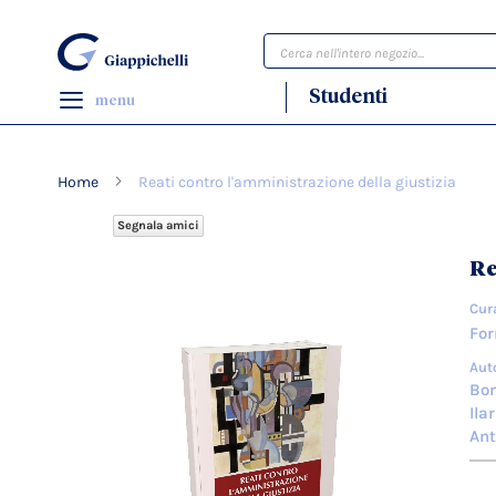
Cerca
Studenti
menu
Home
Reati contro l'amministrazione della giustizia
Segnala amici
Vai
Re
alla
fine
Cur
della
For
galleria
Aut
di
Bon
immagini
Ila
Ant