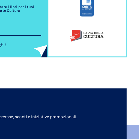
re i libri per i tuoi
arte Cultura
ghi!
rersse, sconti e iniziative promozionali.