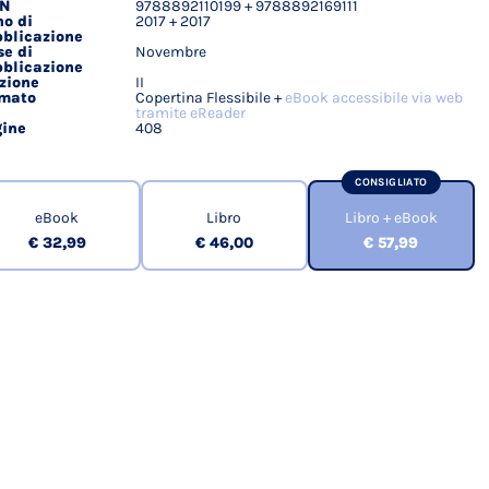
BN
9788892110199 + 9788892169111
agli
o di
2017 + 2017
ici
blicazione
e di
Novembre
blicazione
zione
II
rmato
Copertina Flessibile +
eBook accessibile via web
tramite eReader
ine
408
CONSIGLIATO
eBook
Libro
Libro + eBook
€ 32,99
€ 46,00
€ 57,99