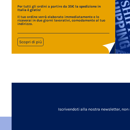
Per tutti gli ordini a partire da 35€
la spedizione in
Italia è gratis
!
Il tuo ordine verrà elaborato immediatamente e lo
riceverai in due giorni lavorativi, comodamente al tuo
indirizzo.
Scopri di più
Iscrivendoti alla nostra newsletter, non