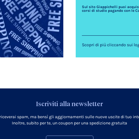
Sul sito Giappichelli puoi acquista
corsi di studio pagando con le C
Scopri di più cliccando sui lo
Iscriviti alla newsletter
 riceverai spam, ma bensì gli aggiornamenti sulle nuove uscite di tuo inte
Inoltre, subito per te, un coupon per una spedizione gratuita