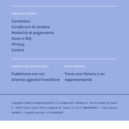
SERVIZIO CLIENTI
Contattaci
Condizioni di vendita
Modalità di pagamento
Aiuto e FAQ
Privacy
Cookie
LAVORA CON GIAPPICHELLI
RETE VENDITA
Pubblicare con noi
Trova una libreria o un
Diventa agente/rivenditore
rappresentante
Copyright © 2026 managed by
Ne.W.S.
| G. Giappichelli Editore srl - Via Po 21 ang. Via Vasco
2 - 10124 Torino Iscriz. Ufficio Registro di Torino, P.I e C.F 02874520014 — Cod. univoco
1N74KED — Capitale sociale i. v. € 46.800,00