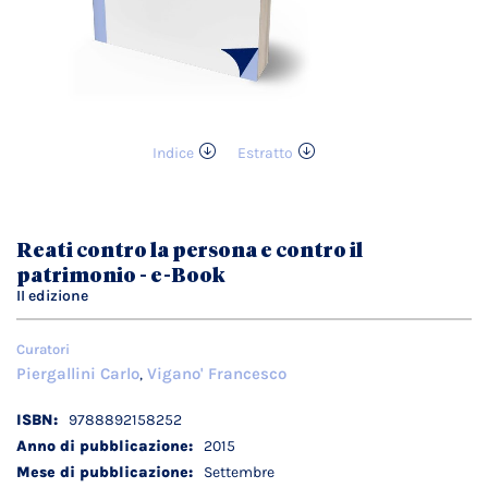
Indice
Estratto
Vai
all'inizio
della
galleria
Reati contro la persona e contro il
di
patrimonio - e-Book
immagini
II edizione
Curatori
Piergallini Carlo
Vigano' Francesco
,
Dettagli
9788892158252
tecnici
2015
Settembre