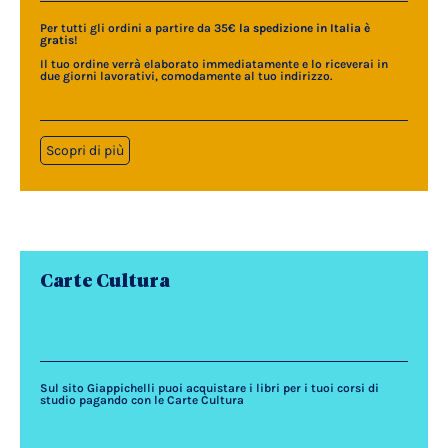
Per tutti gli ordini a partire da 35€
la spedizione in Italia è
gratis
!
Il tuo ordine verrà elaborato immediatamente e lo riceverai in
due giorni lavorativi, comodamente al tuo indirizzo.
Scopri di più
Carte Cultura
Sul sito Giappichelli puoi acquistare i libri per i tuoi corsi di
studio pagando con le Carte Cultura