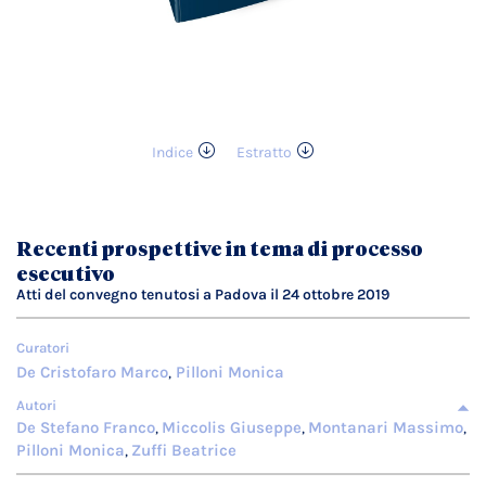
Indice
Estratto
Vai
all'inizio
della
galleria
Recenti prospettive in tema di processo
di
esecutivo
immagini
Atti del convegno tenutosi a Padova il 24 ottobre 2019
Curatori
De Cristofaro Marco
Pilloni Monica
,
Autori
De Stefano Franco
Miccolis Giuseppe
Montanari Massimo
,
,
,
Pilloni Monica
Zuffi Beatrice
,