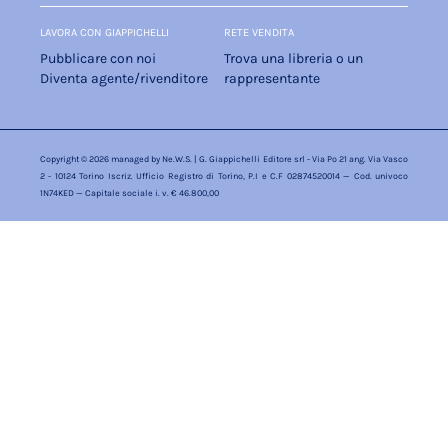
LAVORA CON GIAPPICHELLI
RETE VENDITA
Pubblicare con noi
Trova una libreria o un
Diventa agente/rivenditore
rappresentante
Copyright © 2026 managed by
Ne.W.S.
| G. Giappichelli Editore srl - Via Po 21 ang. Via Vasco
2 - 10124 Torino Iscriz. Ufficio Registro di Torino, P.I e C.F 02874520014 — Cod. univoco
1N74KED — Capitale sociale i. v. € 46.800,00