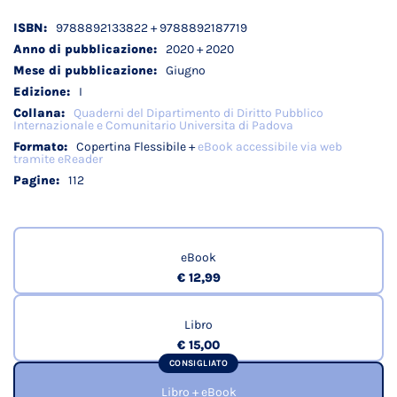
Dettagli
9788892133822 + 9788892187719
tecnici
2020 + 2020
Giugno
I
Quaderni del Dipartimento di Diritto Pubblico
Internazionale e Comunitario Universita di Padova
Copertina Flessibile +
eBook accessibile via web
tramite eReader
112
eBook
€ 12,99
Libro
€ 15,00
CONSIGLIATO
Libro + eBook