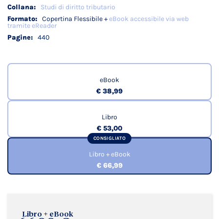
Studi di diritto tributario
Copertina Flessibile +
eBook accessibile via web
tramite eReader
440
eBook
€ 38,99
Libro
€ 53,00
CONSIGLIATO
Libro + eBook
€ 66,99
Libro + eBook