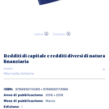
Indice
Estratto
Vai
all'inizio
della
galleria
Redditi di capitale e redditi diversi di natura
di
finanziaria
immagini
Autori
Marinello Antonio
Dettagli
9788892114289 + 9788892174986
tecnici
2018 + 2018
Marzo
I