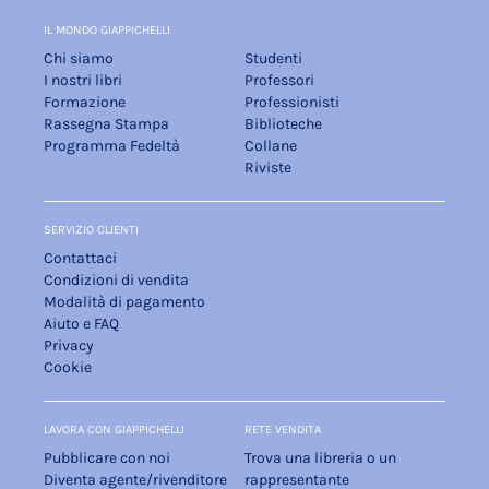
IL MONDO GIAPPICHELLI
Chi siamo
Studenti
I nostri libri
Professori
Formazione
Professionisti
Rassegna Stampa
Biblioteche
Programma Fedeltà
Collane
Riviste
SERVIZIO CLIENTI
Contattaci
Condizioni di vendita
Modalità di pagamento
Aiuto e FAQ
Privacy
Cookie
LAVORA CON GIAPPICHELLI
RETE VENDITA
Pubblicare con noi
Trova una libreria o un
Diventa agente/rivenditore
rappresentante