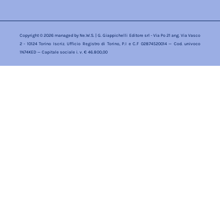
Copyright © 2026 managed by
Ne.W.S.
| G. Giappichelli Editore srl - Via Po 21 ang. Via Vasco
2 - 10124 Torino Iscriz. Ufficio Registro di Torino, P.I e C.F 02874520014 — Cod. univoco
1N74KED — Capitale sociale i. v. € 46.800,00