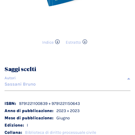
Indice
Estratto
Vai
all'inizio
della
galleria
Saggi scelti
di
immagini
Autori
Sassani Bruno
Dettagli
9791221100839 + 9791221150643
tecnici
2023 + 2023
Giugno
I
Biblioteca di diritto processuale civile