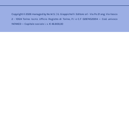
Copyright © 2026 managed by
Ne.W.S.
| G. Giappichelli Editore srl - Via Po 21 ang. Via Vasco
2 - 10124 Torino Iscriz. Ufficio Registro di Torino, P.I e C.F 02874520014 — Cod. univoco
1N74KED — Capitale sociale i. v. € 46.800,00