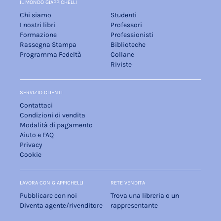
IL MONDO GIAPPICHELLI
Chi siamo
Studenti
I nostri libri
Professori
Formazione
Professionisti
Rassegna Stampa
Biblioteche
Programma Fedeltà
Collane
Riviste
SERVIZIO CLIENTI
Contattaci
Condizioni di vendita
Modalità di pagamento
Aiuto e FAQ
Privacy
Cookie
LAVORA CON GIAPPICHELLI
RETE VENDITA
Pubblicare con noi
Trova una libreria o un
Diventa agente/rivenditore
rappresentante