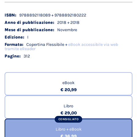
Dettagli
9788892118089 + 9788892180222
tecnici
2018 + 2018
Novembre
I
Copertina Flessibile +
eBook accessibile via web
tramite eReader
312
eBook
€ 20,99
Libro
€ 29,00
CONSIGLIATO
Libro + eBook
€ 36,99