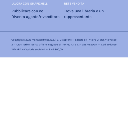
LAVORA CON GIAPPICHELLI
RETE VENDITA
Pubblicare con noi
Trova una libreria o un
Diventa agente/rivenditore
rappresentante
Copyright © 2026 managed by
Ne.W.S.
| G. Giappichelli Editore srl - Via Po 21 ang. Via Vasco
2 - 10124 Torino Iscriz. Ufficio Registro di Torino, P.I e C.F 02874520014 — Cod. univoco
1N74KED — Capitale sociale i. v. € 46.800,00