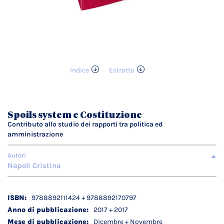
Indice
Estratto
Vai
all'inizio
della
galleria
Spoils system e Costituzione
di
Contributo allo studio dei rapporti tra politica ed
immagini
amministrazione
Autori
Napoli Cristina
Dettagli
9788892111424 + 9788892170797
tecnici
2017 + 2017
Dicembre + Novembre