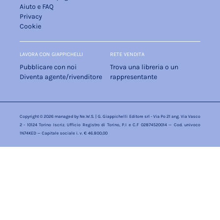
Aiuto e FAQ
Privacy
Cookie
LAVORA CON GIAPPICHELLI
RETE VENDITA
Pubblicare con noi
Trova una libreria o un
Diventa agente/rivenditore
rappresentante
Copyright © 2026 managed by
Ne.W.S.
| G. Giappichelli Editore srl - Via Po 21 ang. Via Vasco
2 - 10124 Torino Iscriz. Ufficio Registro di Torino, P.I e C.F 02874520014 — Cod. univoco
1N74KED — Capitale sociale i. v. € 46.800,00