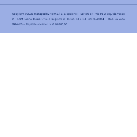
Copyright © 2026 managed by
Ne.W.S.
| G. Giappichelli Editore srl - Via Po 21 ang. Via Vasco
2 - 10124 Torino Iscriz. Ufficio Registro di Torino, P.I e C.F 02874520014 — Cod. univoco
1N74KED — Capitale sociale i. v. € 46.800,00