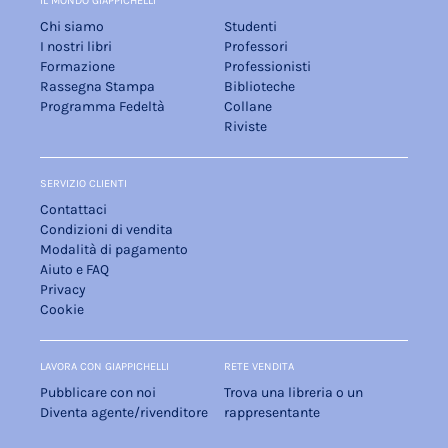
IL MONDO GIAPPICHELLI
Chi siamo
Studenti
I nostri libri
Professori
Formazione
Professionisti
Rassegna Stampa
Biblioteche
Programma Fedeltà
Collane
Riviste
SERVIZIO CLIENTI
Contattaci
Condizioni di vendita
Modalità di pagamento
Aiuto e FAQ
Privacy
Cookie
LAVORA CON GIAPPICHELLI
RETE VENDITA
Pubblicare con noi
Trova una libreria o un
Diventa agente/rivenditore
rappresentante