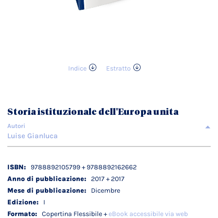
Indice
Estratto
Vai
all'inizio
della
galleria
Storia istituzionale dell'Europa unita
di
immagini
Autori
Luise Gianluca
Dettagli
9788892105799 + 9788892162662
tecnici
2017 + 2017
Dicembre
I
Copertina Flessibile +
eBook accessibile via web