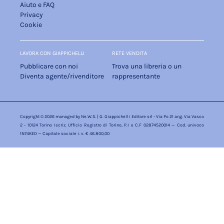
Aiuto e FAQ
Privacy
Cookie
LAVORA CON GIAPPICHELLI
RETE VENDITA
Pubblicare con noi
Trova una libreria o un
Diventa agente/rivenditore
rappresentante
Copyright © 2026 managed by
Ne.W.S.
| G. Giappichelli Editore srl - Via Po 21 ang. Via Vasco
2 - 10124 Torino Iscriz. Ufficio Registro di Torino, P.I e C.F 02874520014 — Cod. univoco
1N74KED — Capitale sociale i. v. € 46.800,00