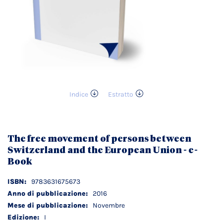
Indice
Estratto
Vai
all'inizio
della
galleria
The free movement of persons between
di
Switzerland and the European Union - e-
immagini
Book
Dettagli
9783631675673
tecnici
2016
Novembre
I