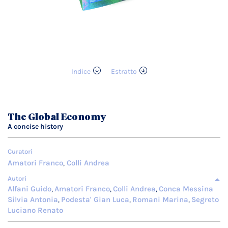
Indice
Estratto
Vai
all'inizio
della
galleria
The Global Economy
di
A concise history
immagini
Curatori
Amatori Franco
Colli Andrea
,
Autori
Alfani Guido
Amatori Franco
Colli Andrea
Conca Messina
,
,
,
Silvia Antonia
Podesta' Gian Luca
Romani Marina
Segreto
,
,
,
Luciano Renato