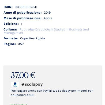
Dettagli
9788892117341
tecnici
2019
Aprile
I
Routledge-Giappichelli Studies in Business and
Management
Copertina Rigida
352
37,00 €
Puoi pagare anche con PayPal e/o Scalapay per importi pari
o superiori a 50€