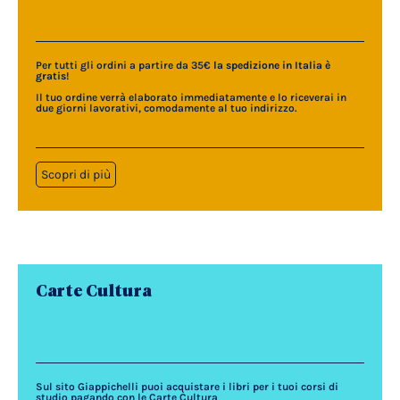
Per tutti gli ordini a partire da 35€
la spedizione in Italia è
gratis
!
Il tuo ordine verrà elaborato immediatamente e lo riceverai in
due giorni lavorativi, comodamente al tuo indirizzo.
Scopri di più
Carte Cultura
Sul sito Giappichelli puoi acquistare i libri per i tuoi corsi di
studio pagando con le Carte Cultura