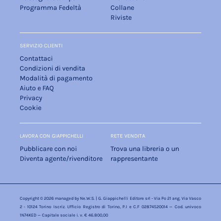
Programma Fedeltà
Collane
Riviste
SERVIZIO CLIENTI
Contattaci
Condizioni di vendita
Modalità di pagamento
Aiuto e FAQ
Privacy
Cookie
LAVORA CON GIAPPICHELLI
RETE VENDITA
Pubblicare con noi
Trova una libreria o un
Diventa agente/rivenditore
rappresentante
Copyright © 2026 managed by
Ne.W.S.
| G. Giappichelli Editore srl - Via Po 21 ang. Via Vasco
2 - 10124 Torino Iscriz. Ufficio Registro di Torino, P.I e C.F 02874520014 — Cod. univoco
1N74KED — Capitale sociale i. v. € 46.800,00