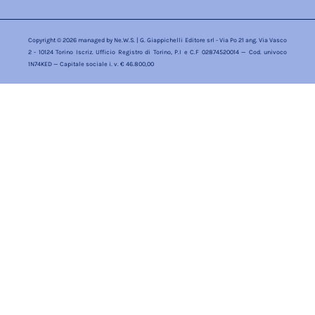
Copyright © 2026 managed by
Ne.W.S.
| G. Giappichelli Editore srl - Via Po 21 ang. Via Vasco
2 - 10124 Torino Iscriz. Ufficio Registro di Torino, P.I e C.F 02874520014 — Cod. univoco
1N74KED — Capitale sociale i. v. € 46.800,00