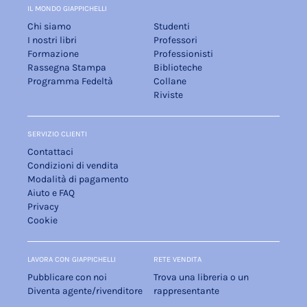
IL MONDO GIAPPICHELLI
Chi siamo
Studenti
I nostri libri
Professori
Formazione
Professionisti
Rassegna Stampa
Biblioteche
Programma Fedeltà
Collane
Riviste
SERVIZIO CLIENTI
Contattaci
Condizioni di vendita
Modalità di pagamento
Aiuto e FAQ
Privacy
Cookie
LAVORA CON GIAPPICHELLI
RETE VENDITA
Pubblicare con noi
Trova una libreria o un
Diventa agente/rivenditore
rappresentante