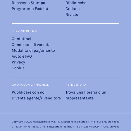
Rassegna Stampa
Biblioteche
Programma Fedeltà
Collane
Riviste
SERVIZIO CLIENTI
Contattaci
Condizioni di vendita
Modalità di pagamento
Aiuto e FAQ
Privacy
Cookie
LAVORA CON GIAPPICHELLI
RETE VENDITA
Pubblicare con noi
Trova una libreria o un
Diventa agente/rivenditore
rappresentante
Copyright © 2026 managed by
Ne.W.S.
| G. Giappichelli Editore srl - Via Po 21 ang. Via Vasco
2 - 10124 Torino Iscriz. Ufficio Registro di Torino, P.I e C.F 02874520014 — Cod. univoco