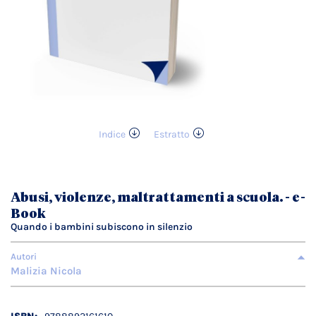
Indice
Estratto
Vai
all'inizio
della
galleria
Abusi, violenze, maltrattamenti a scuola. - e-
di
Book
immagini
Quando i bambini subiscono in silenzio
Autori
Malizia Nicola
Dettagli