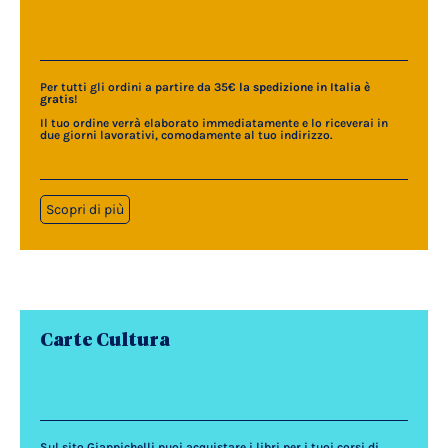
Per tutti gli ordini a partire da 35€
la spedizione in Italia è
gratis
!
Il tuo ordine verrà elaborato immediatamente e lo riceverai in
due giorni lavorativi, comodamente al tuo indirizzo.
Scopri di più
Carte Cultura
Sul sito Giappichelli puoi acquistare i libri per i tuoi corsi di