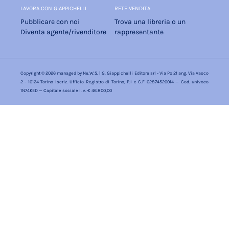
LAVORA CON GIAPPICHELLI
RETE VENDITA
Pubblicare con noi
Trova una libreria o un
Diventa agente/rivenditore
rappresentante
Copyright © 2026 managed by
Ne.W.S.
| G. Giappichelli Editore srl - Via Po 21 ang. Via Vasco
2 - 10124 Torino Iscriz. Ufficio Registro di Torino, P.I e C.F 02874520014 — Cod. univoco
1N74KED — Capitale sociale i. v. € 46.800,00