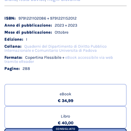
Dettagli
9791221102086 + 9791221152012
tecnici
2023 + 2023
Ottobre
I
Quaderni del Dipartimento di Diritto Pubblico
Internazionale e Comunitario Universita di Padova
Copertina Flessibile +
eBook accessibile via web
tramite eReader
288
eBook
€ 34,99
Libro
€ 40,00
CONSIGLIATO