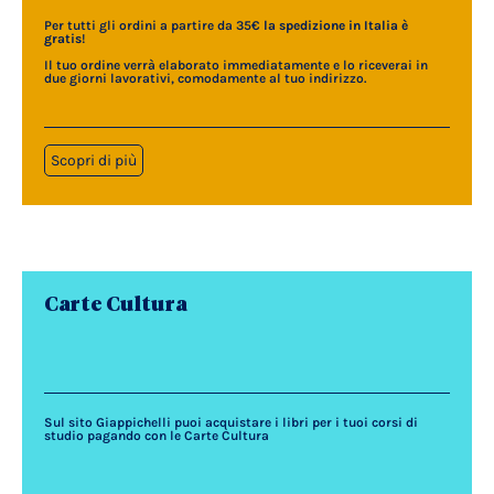
Per tutti gli ordini a partire da 35€
la spedizione in Italia è
gratis
!
Il tuo ordine verrà elaborato immediatamente e lo riceverai in
due giorni lavorativi, comodamente al tuo indirizzo.
Scopri di più
Carte Cultura
Sul sito Giappichelli puoi acquistare i libri per i tuoi corsi di
studio pagando con le Carte Cultura