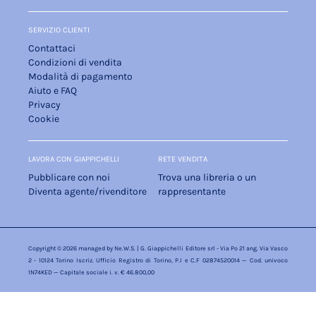
SERVIZIO CLIENTI
Contattaci
Condizioni di vendita
Modalità di pagamento
Aiuto e FAQ
Privacy
Cookie
LAVORA CON GIAPPICHELLI
RETE VENDITA
Pubblicare con noi
Trova una libreria o un
Diventa agente/rivenditore
rappresentante
Copyright © 2026 managed by
Ne.W.S.
| G. Giappichelli Editore srl - Via Po 21 ang. Via Vasco
2 - 10124 Torino Iscriz. Ufficio Registro di Torino, P.I e C.F 02874520014 — Cod. univoco
1N74KED — Capitale sociale i. v. € 46.800,00